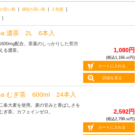
の安い順
|
値段の高い順
|
人気順
]
]
ma 濃茶 2L 6本入
1600mg配合。茶葉のしっかりした苦渋
1,080円
える濃茶。
(税込1,166.
円)
40
カートに入れる
詳細を見る
ma むぎ茶 600ml 24本入
二条大麦を使用。麦の甘みと香ばしさを
2,592円
むぎ茶。カフェインゼロ。
(税込2,799.
円)
36
カートに入れる