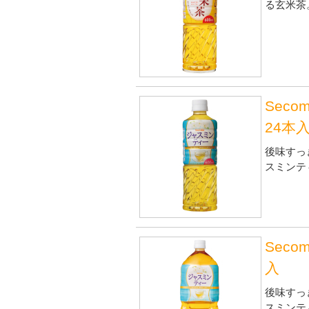
る玄米茶
Sec
24本
後味すっ
スミンテ
Sec
入
後味すっ
スミンテ