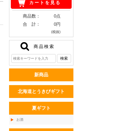
カートを見る
商品数：
0点
合 計：
0円
(税抜)
商品検索
新商品
北海道とうきびギフト
夏ギフト
お酒