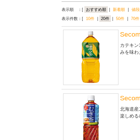
表示順 ：[
おすすめ順
|
新着順
|
値段
表示件数：[
10件
|
20件
|
50件
|
70件
Seco
カテキン
みを味わ
Seco
北海道産
楽しめる