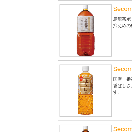
Seco
烏龍茶ポリ
抑えめの
Seco
国産一番
香ばしさ
す。
Sec