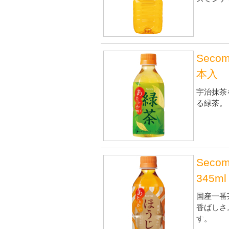
Seco
本入
宇治抹茶
る緑茶。
Sec
345m
国産一番
香ばしさ
す。