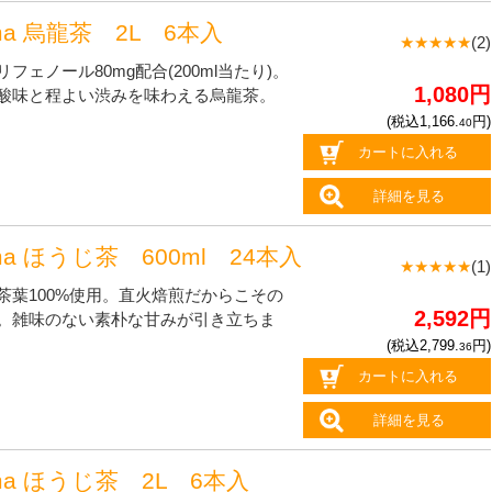
ma 烏龍茶 2L 6本入
★★★★★
(2)
フェノール80mg配合(200ml当たり)。
1,080円
酸味と程よい渋みを味わえる烏龍茶。
(税込1,166.
円)
40
カートに入れる
詳細を見る
ma ほうじ茶 600ml 24本入
★★★★★
(1)
茶葉100%使用。直火焙煎だからこその
2,592円
。雑味のない素朴な甘みが引き立ちま
(税込2,799.
円)
36
カートに入れる
詳細を見る
oma ほうじ茶 2L 6本入