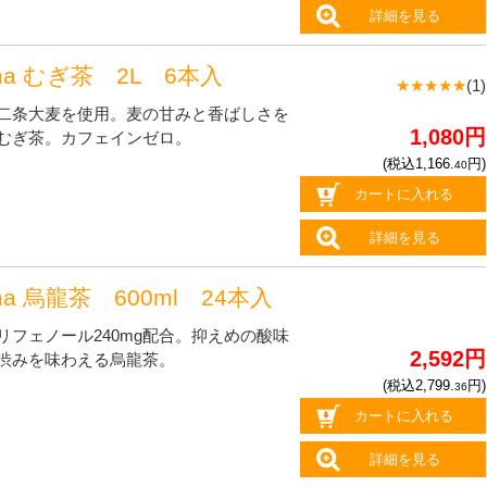
詳細を見る
ma むぎ茶 2L 6本入
★★★★★
(1)
二条大麦を使用。麦の甘みと香ばしさを
1,080円
むぎ茶。カフェインゼロ。
(税込1,166.
円)
40
カートに入れる
詳細を見る
ma 烏龍茶 600ml 24本入
リフェノール240mg配合。抑えめの酸味
2,592円
渋みを味わえる烏龍茶。
(税込2,799.
円)
36
カートに入れる
詳細を見る