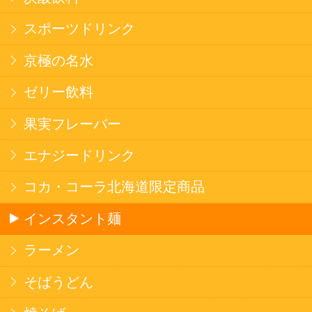
健康カレー
ごはん
みそ汁・スープ
北海道産米
フラワーギフト
ご利用ガイド
オンライン専用お問い合わせ
カートを見る
新規ご利用登録
ログイン
セイコーマートHOME
当サイトについて
個人情報保護方針
©Secoma Company, Ltd. 2016 All rights reserved.
20歳未満の方の酒類の購入や、飲酒は法律で禁
じられています。