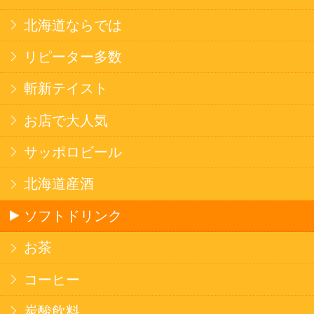
焼そば
北海道ならでは
THE定番
斬新テイスト
お菓子
バタークッキー
キャンディ
スナック
米菓
雑貨
国産不織布マスク
北海道アイスクリーム
名水珈琲
食品