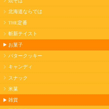
法令に従って、20歳未満の方への酒類のご注文
はお受けできません。
また、酒類を受取に来られた方が20歳未満の場
合は、酒類のお渡しをお断りしております。
表示：スマートフォン｜
PC版
このサイトは、企業の実在証明と通信の暗号化
のため、サイバートラストの
サーバ証明書
を導
入しています。
Trusted Webシールをクリックして、検証結果を
ご確認いただけます。