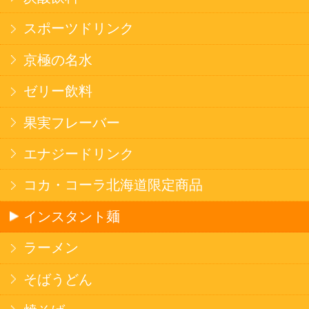
健康カレー
ごはん
みそ汁・スープ
北海道産米
フラワーギフト
ご利用ガイド
オンライン専用お問い合わせ
カートを見る
新規ご利用登録
ログイン
セイコーマートHOME
当サイトについて
個人情報保護方針
©Secoma Company, Ltd. 2016 All rights reserved.
20歳未満の方の酒類の購入や、飲酒は法律で禁
じられています。