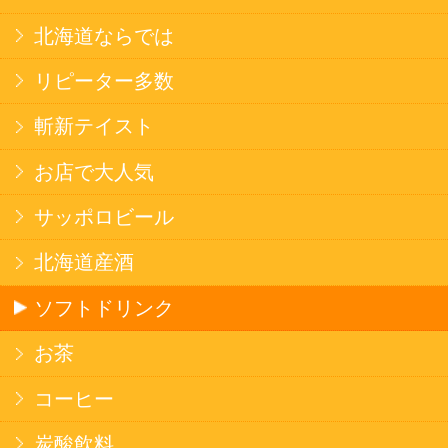
焼そば
北海道ならでは
THE定番
斬新テイスト
お菓子
バタークッキー
キャンディ
スナック
米菓
雑貨
国産不織布マスク
北海道アイスクリーム
名水珈琲
食品