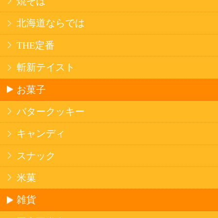
法令に従って、20歳未満の方への酒類のご注文
はお受けできません。
また、酒類を受取に来られた方が20歳未満の場
合は、酒類のお渡しをお断りしております。
表示：スマートフォン｜
PC版
このサイトは、企業の実在証明と通信の暗号化
のため、サイバートラストの
サーバ証明書
を導
入しています。
Trusted Webシールをクリックして、検証結果を
ご確認いただけます。