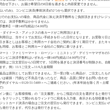
お問合せ下さい。お届け希望日の8日前を過ぎると内容変更できません。
払いのみ)、コンビニ決済(事前決済)の2つから選択できます。
済)でのお支払いの場合、商品代金に加え決済手数料をご負担頂きます(クレジ
では、決済手数料はかかりません)。
料】一律140円(税込154.00円)
・JCB・ダイナース・アメックスの各カードがご利用頂けます。
利用日は、当サイトでお支払い手続きを行った日付となります。お受取り日
引き落としはお客様とご利用カード会社のご契約に基づく期日です。またキ
も同様、お客様とご利用カード会社のご契約に基づきます。
マート・ファミリーマート・ローソン・ミニストップ・デイリーヤマザキの5
ンビニ決済手数料はいずれも一律140円(税込154.00円)です。
期限はご注文翌日から5日間です。5日間を過ぎると決済番号が削除され、自
す。例）11/1ご注文→11/6入金期限
返品は原則としてお受けできません。万一受け取った商品が、ご注文したも
いは破損・汚損など不良品であったなど、商品・品質に関するお問い合わせ
約ダイヤル＜0120-51-5489＞へご連絡ください。(年末年始を除く月～土曜
で)
イン後に「お客様情報」の「注文履歴」からご指定の注文を選択すると発行
」をクリックして開かれるウィンドウに宛名を入力後、表示される領収書を
ジットカード決済の場合はご注文の翌日から発行できます。コンビニ支払い
ら発行できます。代引きは発行できません。