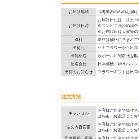
お届け地域
北海道内のみのお届け
お届け日付は、注文日
お届け日時
※コンビニ決済の場合
※お届け日は天候等の
送料
送料は価格に含まれて
出荷元
ケミフラワーから出荷
出荷梱包
段ボールに宛名状を貼
配送会社
日本郵便「ゆうパック
出荷のお知らせ
フラワーギフトは出荷
注文方法
お客様ご自身で操作され
キャンセル
はWeb・お電話にて
お客様ご自身で操作され
注文内容変更
はWeb・お電話にて
配達場所・配達
お客様ご自身で操作され