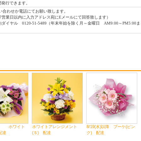
間発行できます。
問い合わせか電話にてお願い致します。
7営業日以内に入力アドレス宛にEメールにて回答致します）
イヤル 0120-51-5489（年末年始を除く月～金曜日 AM9:00～PM5:00ま
)以降 ホワイト
ホワイトアレンジメント
8/19(水)以降 ブーケ(ピン
配達
(Ｓ) 配達
ク) 配達