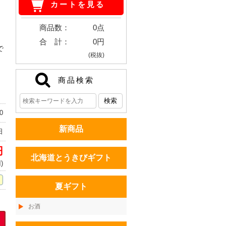
カートを見る
商品数：
0点
合 計：
0円
で
(税抜)
商品検索
0
新商品
日
円
北海道とうきびギフト
)
夏ギフト
お酒