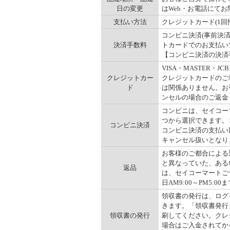
日の変更
はWeb・お電話にて
支払い方法
クレジットカード(1回
コンビニ決済(事前決
決済手数料
トカードでのお支払い
【コンビニ決済の決済手数
VISA・MASTER
クレジットカー
クレジットカードのご
ド
は関係ありません。お
ンセルの場合のご返金
コンビニは、セイコー
つから選択できます。コ
コンビニ決済
コンビニ決済の支払い
キャンセル扱いとなりま
お客様のご都合による
と異なっていた、ある
返品
は、セイコーマートご予
日AM9:00～PM5:00ま
領収書の発行は、ログ
きます。「領収書発行
領収書の発行
刷してください。クレ
場合はご入金されてか