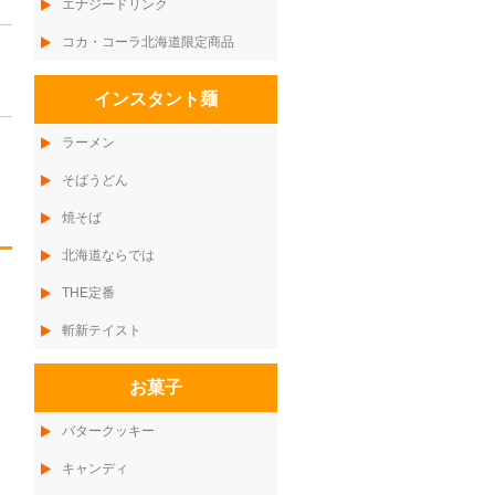
エナジードリンク
コカ・コーラ北海道限定商品
インスタント麺
ラーメン
そばうどん
焼そば
北海道ならでは
THE定番
斬新テイスト
お菓子
バタークッキー
キャンディ