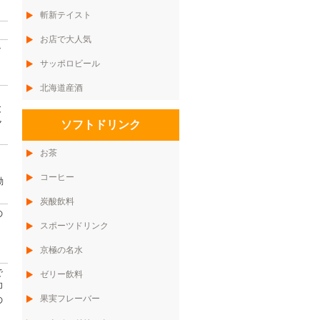
斬新テイスト
お店で大人気
ッ
サッポロビール
北海道産酒
と
ャ
ソフトドリンク
お茶
コーヒー
動
炭酸飲料
の
スポーツドリンク
京極の名水
で
ゼリー飲料
印
果実フレーバー
の