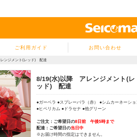
ご利用ガイド
お問い合わせ
当サイトについて
 アレンジメント(レッド) 配達
個人情報保護方針
サイトのご利用規約
8/19(水)以降 アレンジメント(レ
ッド) 配達
商品のご注文方法
ご注文の確認・キャンセル
●ガーベラ ●スプレーバラ（赤） ●シムカーネーショ
特定商取引法に基づく表示
●ヒペリカム ●ドラセナ ●他グリーン
よくあるご質問
ご注文：ご希望日の
8日前 午後5時まで
配達：ご希望日の
当日中
※お届け時間の指定はできません。