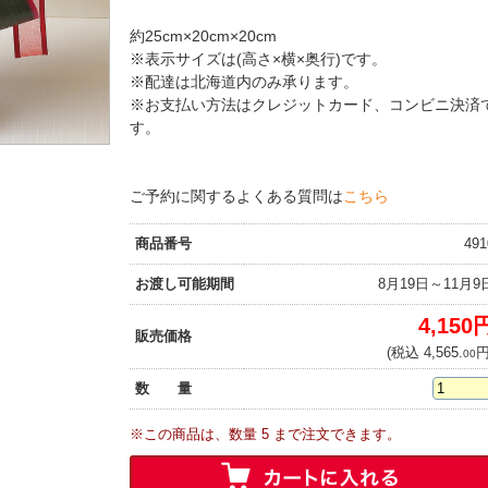
約25cm×20cm×20cm
※表示サイズは(高さ×横×奥行)です。
※配達は北海道内のみ承ります。
※お支払い方法はクレジットカード、コンビニ決済
す。
ご予約に関するよくある質問は
こちら
商品番号
491
お渡し可能期間
8月19日～11月9
4,150
販売価格
(税込 4,565.
円
00
数 量
※この商品は、数量 5 まで注文できます。