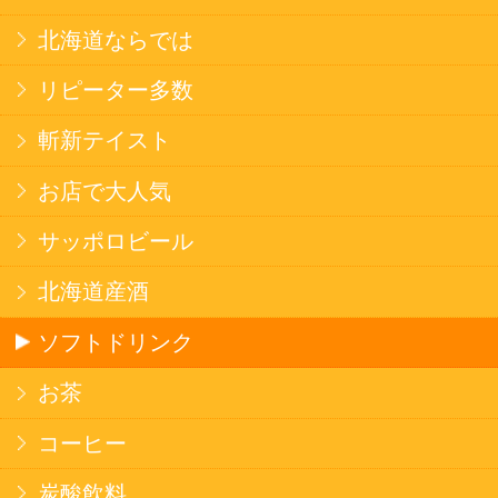
焼そば
北海道ならでは
THE定番
斬新テイスト
お菓子
バタークッキー
キャンディ
スナック
米菓
雑貨
国産不織布マスク
北海道アイスクリーム
名水珈琲
食品