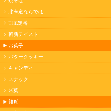
法令に従って、20歳未満の方への酒類のご注文
はお受けできません。
また、酒類を受取に来られた方が20歳未満の場
合は、酒類のお渡しをお断りしております。
表示：スマートフォン｜
PC版
このサイトは、企業の実在証明と通信の暗号化
のため、サイバートラストの
サーバ証明書
を導
入しています。
Trusted Webシールをクリックして、検証結果を
ご確認いただけます。