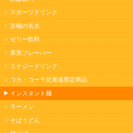
健康カレー
ごはん
みそ汁・スープ
北海道産米
フラワーギフト
ご利用ガイド
オンライン専用お問い合わせ
カートを見る
新規ご利用登録
ログイン
セイコーマートHOME
当サイトについて
個人情報保護方針
©Secoma Company, Ltd. 2016 All rights reserved.
20歳未満の方の酒類の購入や、飲酒は法律で禁
じられています。