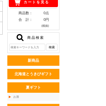
カートを見る
商品数：
0点
合 計：
0円
(税抜)
商品検索
新商品
北海道とうきびギフト
夏ギフト
お酒