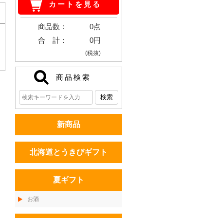
カートを見る
商品数：
0点
合 計：
0円
(税抜)
商品検索
新商品
北海道とうきびギフト
夏ギフト
お酒