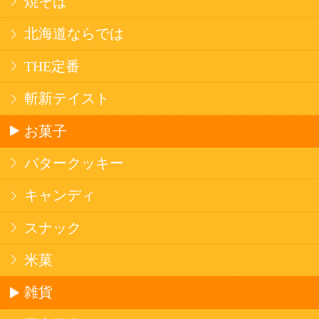
法令に従って、20歳未満の方への酒類のご注文
はお受けできません。
また、酒類を受取に来られた方が20歳未満の場
合は、酒類のお渡しをお断りしております。
表示：スマートフォン｜
PC版
このサイトは、企業の実在証明と通信の暗号化
のため、サイバートラストの
サーバ証明書
を導
入しています。
Trusted Webシールをクリックして、検証結果を
ご確認いただけます。