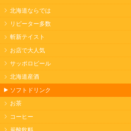
焼そば
北海道ならでは
THE定番
斬新テイスト
お菓子
バタークッキー
キャンディ
スナック
米菓
雑貨
国産不織布マスク
北海道アイスクリーム
名水珈琲
食品