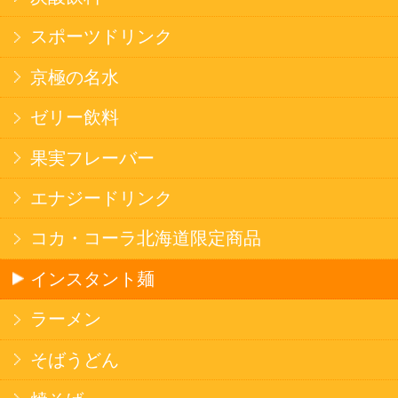
健康カレー
ごはん
みそ汁・スープ
北海道産米
フラワーギフト
ご利用ガイド
オンライン専用お問い合わせ
カートを見る
新規ご利用登録
ログイン
セイコーマートHOME
当サイトについて
個人情報保護方針
©Secoma Company, Ltd. 2016 All rights reserved.
20歳未満の方の酒類の購入や、飲酒は法律で禁
じられています。