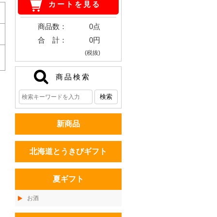
カートを見る
商品数：
0点
合 計：
0円
(税抜)
商品検索
新商品
北海道とうきびギフト
夏ギフト
お酒