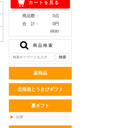
カートを見る
商品数：
0点
合 計：
0円
(税抜)
商品検索
新商品
北海道とうきびギフト
夏ギフト
お酒