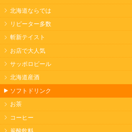
焼そば
北海道ならでは
THE定番
斬新テイスト
お菓子
バタークッキー
キャンディ
スナック
米菓
雑貨
国産不織布マスク
北海道アイスクリーム
名水珈琲
食品