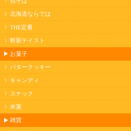
法令に従って、20歳未満の方への酒類のご注文
はお受けできません。
また、酒類を受取に来られた方が20歳未満の場
合は、酒類のお渡しをお断りしております。
表示：スマートフォン｜
PC版
このサイトは、企業の実在証明と通信の暗号化
のため、サイバートラストの
サーバ証明書
を導
入しています。
Trusted Webシールをクリックして、検証結果を
ご確認いただけます。