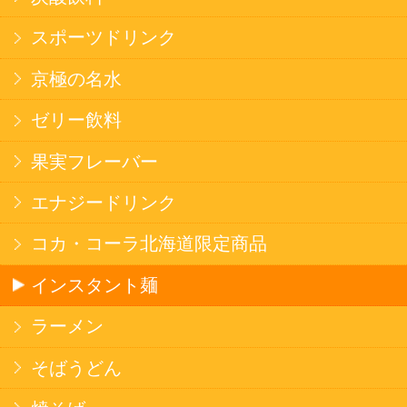
健康カレー
ごはん
みそ汁・スープ
北海道産米
フラワーギフト
ご利用ガイド
オンライン専用お問い合わせ
カートを見る
新規ご利用登録
ログイン
セイコーマートHOME
当サイトについて
個人情報保護方針
©Secoma Company, Ltd. 2016 All rights reserved.
20歳未満の方の酒類の購入や、飲酒は法律で禁
じられています。