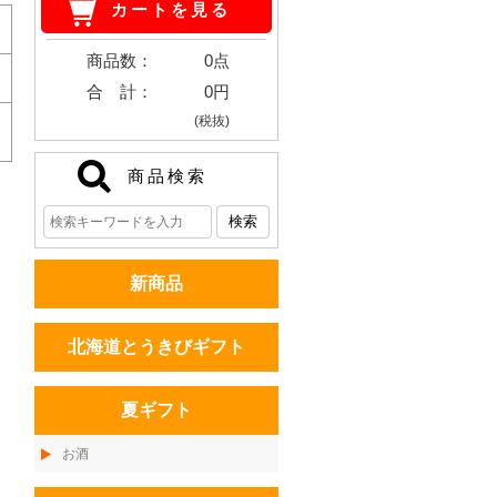
カートを見る
商品数：
0点
合 計：
0円
(税抜)
商品検索
新商品
北海道とうきびギフト
夏ギフト
お酒