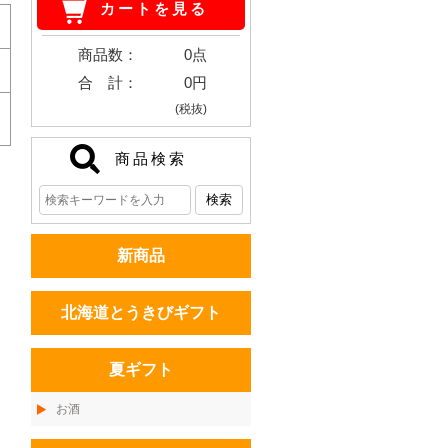
カートを見る
商品数：
0点
合 計：
0円
(税抜)
商品検索
新商品
北海道とうきびギフト
夏ギフト
お酒