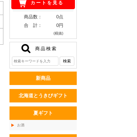
カートを見る
商品数：
0点
合 計：
0円
(税抜)
商品検索
新商品
北海道とうきびギフト
夏ギフト
お酒