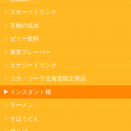
健康カレー
ごはん
みそ汁・スープ
北海道産米
フラワーギフト
ご利用ガイド
オンライン専用お問い合わせ
カートを見る
新規ご利用登録
ログイン
セイコーマートHOME
当サイトについて
個人情報保護方針
©Secoma Company, Ltd. 2016 All rights reserved.
20歳未満の方の酒類の購入や、飲酒は法律で禁
じられています。