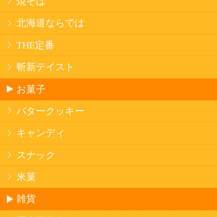
法令に従って、20歳未満の方への酒類のご注文
はお受けできません。
また、酒類を受取に来られた方が20歳未満の場
合は、酒類のお渡しをお断りしております。
表示：スマートフォン｜
PC版
このサイトは、企業の実在証明と通信の暗号化
のため、サイバートラストの
サーバ証明書
を導
入しています。
Trusted Webシールをクリックして、検証結果を
ご確認いただけます。