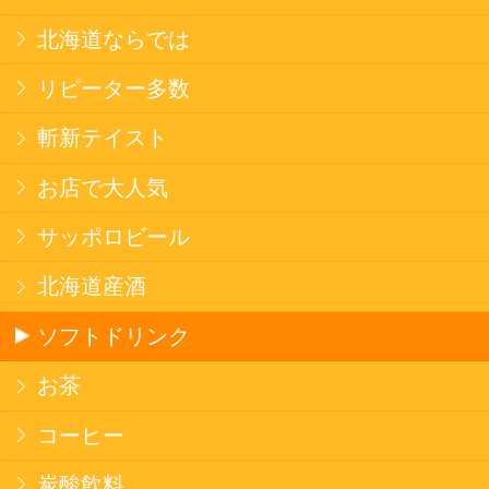
焼そば
北海道ならでは
THE定番
斬新テイスト
お菓子
バタークッキー
キャンディ
スナック
米菓
雑貨
国産不織布マスク
北海道アイスクリーム
名水珈琲
食品