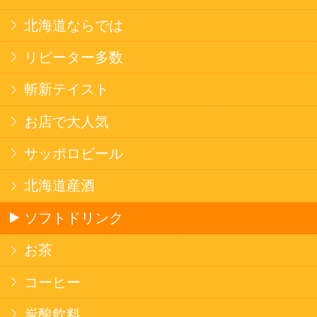
焼そば
北海道ならでは
THE定番
斬新テイスト
お菓子
バタークッキー
キャンディ
スナック
米菓
雑貨
国産不織布マスク
北海道アイスクリーム
名水珈琲
食品