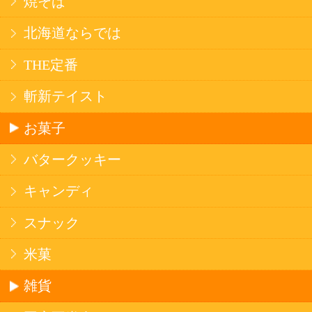
法令に従って、20歳未満の方への酒類のご注文
はお受けできません。
また、酒類を受取に来られた方が20歳未満の場
合は、酒類のお渡しをお断りしております。
表示：スマートフォン｜
PC版
このサイトは、企業の実在証明と通信の暗号化
のため、サイバートラストの
サーバ証明書
を導
入しています。
Trusted Webシールをクリックして、検証結果を
ご確認いただけます。