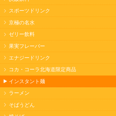
健康カレー
ごはん
みそ汁・スープ
北海道産米
フラワーギフト
ご利用ガイド
オンライン専用お問い合わせ
カートを見る
新規ご利用登録
ログイン
セイコーマートHOME
当サイトについて
個人情報保護方針
©Secoma Company, Ltd. 2016 All rights reserved.
20歳未満の方の酒類の購入や、飲酒は法律で禁
じられています。