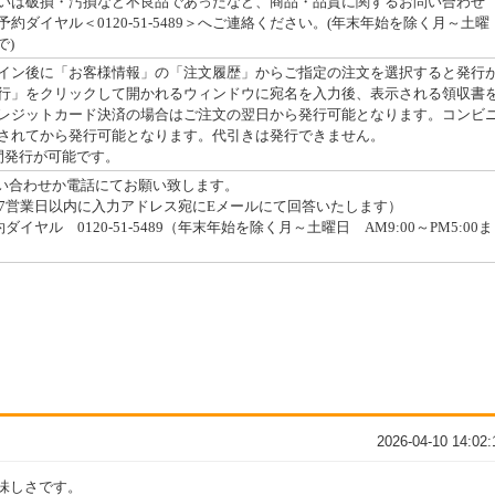
いは破損・汚損など不良品であったなど、商品・品質に関するお問い合わせ
約ダイヤル＜0120-51-5489＞へご連絡ください。(年末年始を除く月～土曜
で)
イン後に「お客様情報」の「注文履歴」からご指定の注文を選択すると発行
行」をクリックして開かれるウィンドウに宛名を入力後、表示される領収書
レジットカード決済の場合はご注文の翌日から発行可能となります。コンビ
されてから発行可能となります。代引きは発行できません。
間発行が可能です。
問い合わせか電話にてお願い致します。
7営業日以内に入力アドレス宛にEメールにて回答いたします）
イヤル 0120-51-5489（年末年始を除く月～土曜日 AM9:00～PM5:00ま
2026-04-10 14:02:
味しさです。