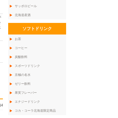
サッポロビール
北海道産酒
が
を
ニ
ソフトドリンク
お茶
コーヒー
炭酸飲料
スポーツドリンク
京極の名水
ゼリー飲料
果実フレーバー
エナジードリンク
14
コカ・コーラ北海道限定商品