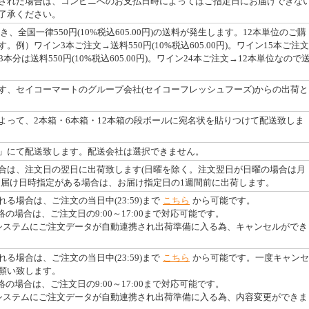
された場合は、コンビニへのお支払日時によってはご指定日にお届けできな
了承ください。
つき、全国一律550円(10%税込605.00円)の送料が発生します。12本単位のご購
例）ワイン3本ご注文→送料550円(10%税込605.00円)。ワイン15本ご注文
本分は送料550円(10%税込605.00円)。ワイン24本ご注文→12本単位なので
す、セイコーマートのグループ会社(セイコーフレッシュフーズ)からの出荷と
よって、2本箱・6本箱・12本箱の段ボールに宛名状を貼りつけて配送致しま
」にて配送致します。配送会社は選択できません。
合は、注文日の翌日に出荷致します(日曜を除く。注文翌日が日曜の場合は月
お届け日時指定がある場合は、お届け指定日の1週間前に出荷します。
る場合は、ご注文の当日中(23:59)まで
こちら
から可能です。
絡の場合は、ご注文日の9:00～17:00まで対応可能です。
システムにご注文データが自動連携され出荷準備に入る為、キャンセルができ
る場合は、ご注文の当日中(23:59)まで
こちら
から可能です。一度キャンセ
願い致します。
絡の場合は、ご注文日の9:00～17:00まで対応可能です。
システムにご注文データが自動連携され出荷準備に入る為、内容変更ができま