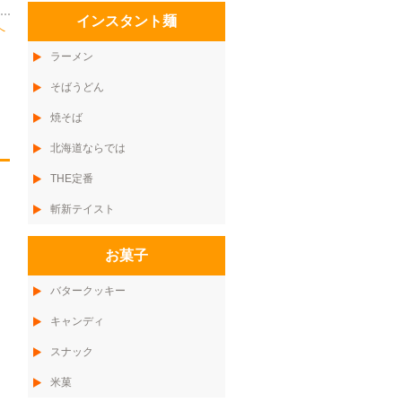
インスタント麺
へ
ラーメン
そばうどん
焼そば
北海道ならでは
THE定番
斬新テイスト
お菓子
バタークッキー
キャンディ
スナック
米菓