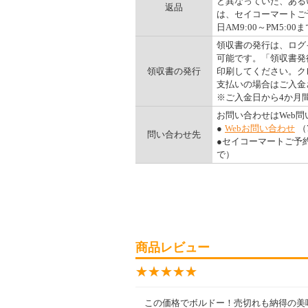
と異なっていた、ある
返品
は、セイコーマートご予
日AM9:00～PM5:00ま
領収書の発行は、ログ
可能です。「領収書発
領収書の発行
印刷してください。ク
支払いの場合はご入金
※ご入金日から4か月
お問い合わせはWeb
●
Webお問い合わせ
（
問い合わせ先
●セイコーマートご予約ダ
で）
商品レビュー
★★★★★
★★★★★
この価格でボルドー！売切れも納得の美