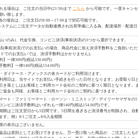
る場合は、ご注文の当日中(23:59)まで
こちら
から可能です。一度キャンセ
願い致します。
絡の場合は、ご注文日の9:00～17:00まで対応可能です。
システムにご注文データが自動連携され出荷準備に入る為、配達場所・配達日
。
払いのみ)、代金引換、コンビニ決済(事前決済)の3つから選択できます。
済(事前決済)でのお支払いの場合、商品代金に加え決済手数料をご負担いただ
ードでのお支払いでは、決済手数料はかかりません)。
一律300円(税込330.00円)
料】一律140円(税込154.00円)
・JCB・ダイナース・アメックスの各カードがご利用頂けます。
利用日は、当サイトでお支払い手続きを行った日付となります。お受取り日
引き落としはお客様とご利用カード会社のご契約に基づく期日となります。
ご返金も同様、お客様とご利用カード会社のご契約に基づきます。
マート・ファミリーマート・ローソン・ミニストップ・デイリーヤマザキの5
ンビニ決済手数料はいずれも一律140円(税込154.00円)です。
期限はご注文翌日から5日間です。5日間を過ぎると決済番号が削除され、自
す。例）8/1ご注文→8/6入金期限
限の表示はございません。
返品は原則としてお受けできません。万一受け取った商品が、ご注文したも