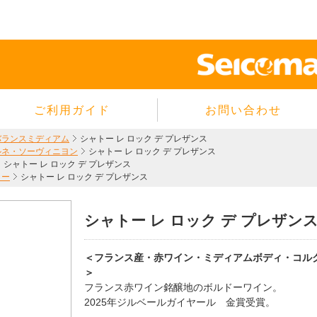
ご利用ガイド
お問い合わせ
当サイトについて
バランスミディアム
シャトー レ ロック デ プレザンス
ルネ・ソーヴィニヨン
シャトー レ ロック デ プレザンス
個人情報保護方針
シャトー レ ロック デ プレザンス
サイトのご利用規約
ロー
シャトー レ ロック デ プレザンス
商品のご注文方法
シャトー レ ロック デ プレザン
ご注文の確認・キャンセル
特定商取引法に基づく表示
＜フランス産・赤ワイン・ミディアムボディ・コル
よくあるご質問
＞
フランス赤ワイン銘醸地のボルドーワイン。
2025年ジルベールガイヤール 金賞受賞。