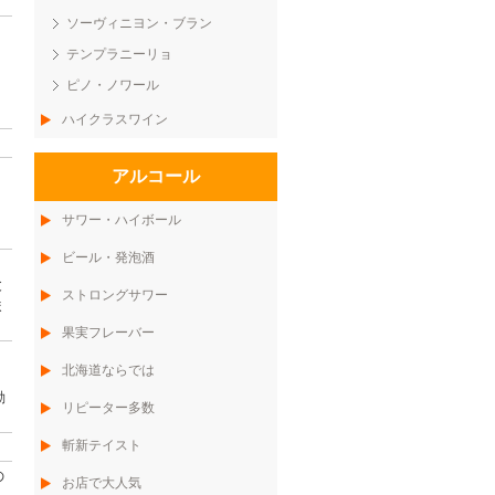
ソーヴィニヨン・ブラン
テンプラニーリョ
ピノ・ノワール
ハイクラスワイン
アルコール
サワー・ハイボール
ビール・発泡酒
と
ストロングサワー
ま
果実フレーバー
北海道ならでは
動
リピーター多数
斬新テイスト
の
お店で大人気