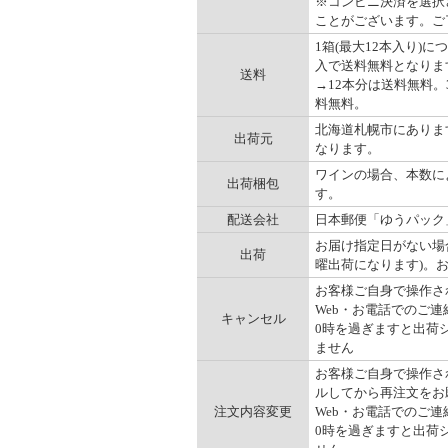
※コンビニ決済を選択
ことがございます。ご
1箱(最大12本入り)に
入で送料無料となります。
送料
→12本分は送料無料。3
料無料。
北海道札幌市にありま
出荷元
なります。
ワインの場合、本数に
出荷梱包
す。
配送会社
日本郵便「ゆうパック
お届け指定日がない場
出荷
曜出荷になります)。
お客様ご自身で操作され
Web・お電話でのご連
キャンセル
0時を過ぎますと出荷
ません
お客様ご自身で操作され
ルしてから再注文をお
注文内容変更
Web・お電話でのご連
0時を過ぎますと出荷