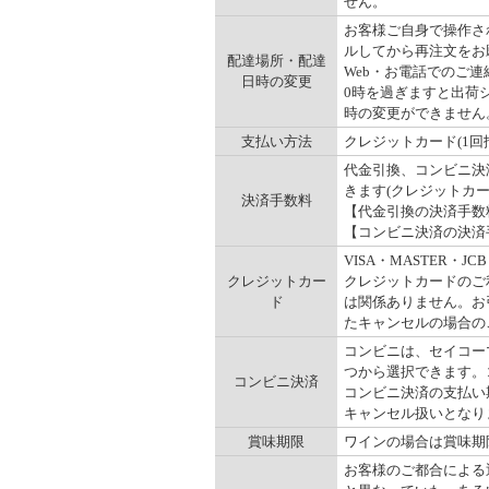
せん。
お客様ご自身で操作され
ルしてから再注文をお
配達場所・配達
Web・お電話でのご連
日時の変更
0時を過ぎますと出荷
時の変更ができません
支払い方法
クレジットカード(1回
代金引換、コンビニ決
きます(クレジットカ
決済手数料
【代金引換の決済手数料】
【コンビニ決済の決済手数
VISA・MASTER
クレジットカー
クレジットカードのご
ド
は関係ありません。お
たキャンセルの場合の
コンビニは、セイコー
つから選択できます。コ
コンビニ決済
コンビニ決済の支払い
キャンセル扱いとなりま
賞味期限
ワインの場合は賞味期
お客様のご都合による