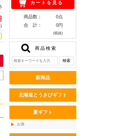
カートを見る
5
商品数：
0点
円
合 計：
0円
)
(税抜)
商品検索
新商品
北海道とうきびギフト
夏ギフト
お酒