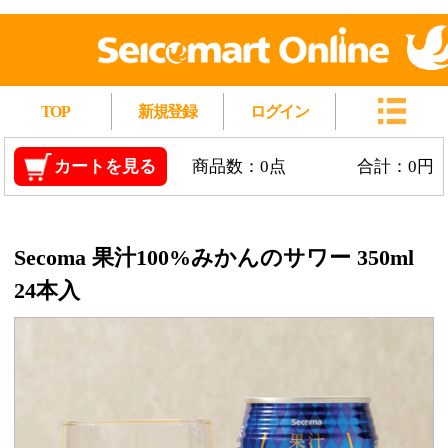
TOP
新規登録
ログイン
カートを見る
商品数：0点
合計：0円
Secoma 果汁100%みかんのサワー 350ml
24本入