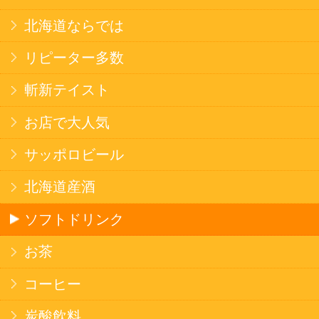
焼そば
北海道ならでは
THE定番
斬新テイスト
お菓子
バタークッキー
キャンディ
スナック
米菓
雑貨
国産不織布マスク
北海道アイスクリーム
名水珈琲
食品