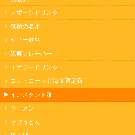
健康カレー
ごはん
みそ汁・スープ
北海道産米
フラワーギフト
ご利用ガイド
オンライン専用お問い合わせ
カートを見る
新規ご利用登録
ログイン
セイコーマートHOME
当サイトについて
個人情報保護方針
©Secoma Company, Ltd. 2016 All rights reserved.
20歳未満の方の酒類の購入や、飲酒は法律で禁
じられています。