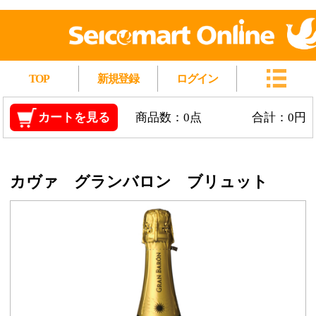
TOP
新規登録
ログイン
カートを見る
商品数：0点
合計：0円
カヴァ グランバロン ブリュット