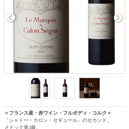
＜フランス産・赤ワイン・フルボディ・コルク＞
「シャトー・カロン・セギュール」のセカンド。
メドック第3級。
ラベルにハートが描かれておりギフトや特別な日にお
すすめです。
商品番号
9354
6,180円
販売価格
(税込 6,798.
円)
00
数 量
※この商品は、数量 5 まで注文できます。
お気に入りに追加