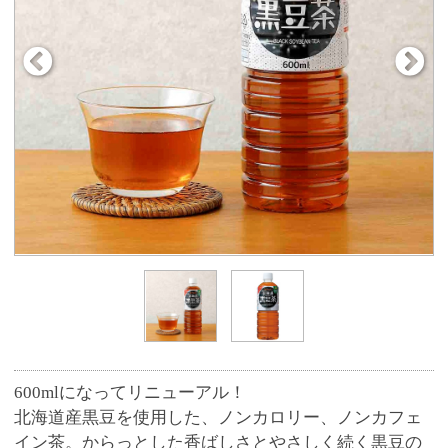
600mlになってリニューアル！
北海道産黒豆を使用した、ノンカロリー、ノンカフェ
イン茶。からっとした香ばしさとやさしく続く黒豆の
旨み。
商品番号
7117
2,832円
販売価格
(税込 3,058.
円)
56
数 量
※この商品は、数量 50 まで注文できます。
お気に入りに追加