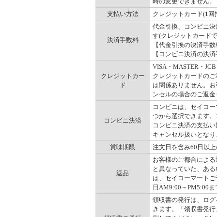
時の変更できません。
支払い方法
クレジットカード(1回
代金引換、コンビニ決
す(クレジットカード
決済手数料
【代金引換の決済手数料】
【コンビニ決済の決済手数
VISA・MASTER
クレジットカー
クレジットカードのご
ド
は関係ありません。お
ンセルの場合のご返金
コンビニは、セイコー
つから選択できます。コ
コンビニ決済
コンビニ決済の支払い
キャンセル扱いとなりま
賞味期限
注文日を含み60日以
お客様のご都合による
と異なっていた、ある
返品
は、セイコーマートご予
日AM9:00～PM5:00ま
領収書の発行は、ログ
きます。「領収書発行