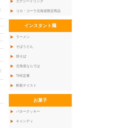
エナジードリンク
ま
コカ・コーラ北海道限定商品
インスタント麺
ラーメン
そばうどん
焼そば
北海道ならでは
注
THE定番
斬新テイスト
お菓子
バタークッキー
キャンディ