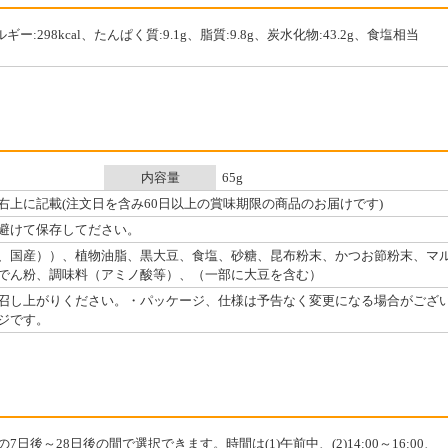
ギー:298kcal、たんぱく質:9.1g、脂質:9.8g、炭水化物:43.2g、食塩相当
内容量
65g
右上に記載(注文日を含み60日以上の賞味期限の商品のお届けです)
避けて保存してださい。
、国産））、植物油脂、黒大豆、食塩、砂糖、昆布粉末、かつお節粉末、マ
でん粉、調味料（アミノ酸等）、（一部に大豆を含む）
召し上がりください。・パッケージ、仕様は予告なく変更になる場合がござ
ジです。
日後～28日後の間で選択できます。時間は(1)午前中、(2)14:00～16:00、