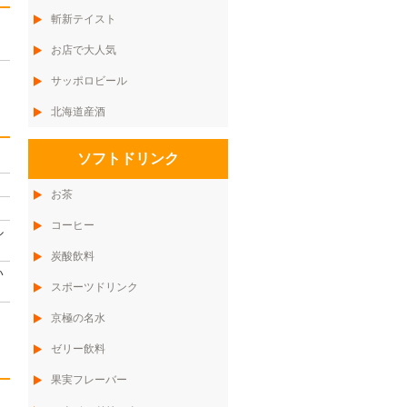
斬新テイスト
お店で大人気
サッポロビール
北海道産酒
ソフトドリンク
お茶
コーヒー
ル
炭酸飲料
い
スポーツドリンク
京極の名水
ゼリー飲料
果実フレーバー