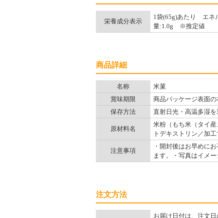
1袋(65g)あたり エネル
栄養成分表示
量:1.0g ※推定値
商品詳細
名称
米菓
賞味期限
商品パッケージ表面の
保存方法
直射日光・高温多湿を
米粉（もち米（タイ産
原材料名
トデキストリン／加工
・開封後はお早めにお
注意事項
ます。・写真はイメー
注文方法
お届け日付は、注文日の7