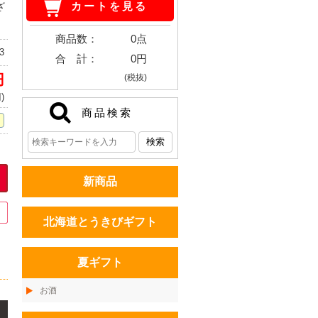
ざ
カートを見る
商品数：
0点
3
合 計：
0円
円
(税抜)
)
商品検索
新商品
北海道とうきびギフト
夏ギフト
お酒