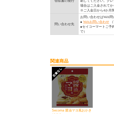
領収書の発行
刷してください。クレ
場合はご入金されてか
※ご入金日から4か月
お問い合わせはWeb
●
Webお問い合わせ
（
問い合わせ先
●セイコーマートご予約ダ
で）
関連商品
Secoma 醤油マヨ風おかき