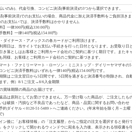
払いのみ)、代金引換、コンビニ決済(事前決済)の3つから選択できます。
済(事前決済)でのお支払いの場合、商品代金に加え決済手数料をご負担頂きま
でのお支払いでは、決済手数料はかかりません)。
一律300円(税込330.00円)
料】一律140円(税込154.00円)
・JCB・ダイナース・アメックスの各カードがご利用頂けます。
利用日は、当サイトでお支払い手続きを行った日付となります。お受取り日
引き落としはお客様とご利用カード会社のご契約に基づく期日です。またキ
も同様、お客様とご利用カード会社のご契約に基づきます。
マート・ファミリーマート・ローソン・ミニストップ・デイリーヤマザキの5
ンビニ決済手数料はいずれも一律140円(税込154.00円)です。
期限はご注文翌日から5日間です。5日間を過ぎると決済番号が削除され、自
す。例）8/1ご注文→8/6入金期限
上の賞味期限の商品のお届けです。
返品は原則としてお受けできません。万一受け取った商品が、ご注文したも
いは破損・汚損など不良品であったなど、商品・品質に関するお問い合わせ
約ダイヤル＜0120-51-5489＞へご連絡ください。(年末年始を除く月～土曜
で)
イン後に「お客様情報」の「注文履歴」からご指定の注文を選択すると発行
」をクリックして開かれるウィンドウに宛名を入力後、表示される領収書を