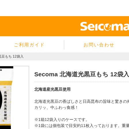
ご利用ガイド
お問い合わせ
当サイトについて
黒豆もち 12袋入
個人情報保護方針
サイトのご利用規約
Secoma 北海道光黒豆もち 12袋
商品のご注文方法
北海道産光黒豆使用
ご注文の確認・キャンセル
特定商取引法に基づく表示
北海道光黒豆の香ばしさと日高昆布の旨味と驚きの
カリッ、中ふわっ食感！
よくあるご質問
※1箱12袋入りのケースです。
※1袋には個包装で目安約11枚入っております。重