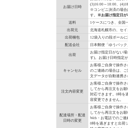
(3)16:00～18:00、(
お届け日時
※コンビニ決済の場合
す。
※お届け指定日が
送料
1ケースにつき、全国一律
出荷元
北海道札幌市の、セイ
出荷梱包
12袋入りの段ボール
配送会社
日本郵便「ゆうパック
お届け指定日がない場
出荷
す)。お届け日時指定
お客様ご自身で操作され
キャンセル
のご連絡の場合は、ご注
文データが自動連携さ
お客様ご自身で操作され
してから再注文をお願い
注文内容変更
対応できます。0時を
容変更できません。
お客様ご自身で操作され
してから再注文をお願
配達場所・配達
Web・お電話でのご連
日時の変更
0時を過ぎますと出荷