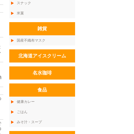
スナック
米菓
雑貨
国産不織布マスク
と
ャ
北海道アイスクリーム
名水珈琲
動
食品
の
健康カレー
ごはん
みそ汁・スープ
で
印