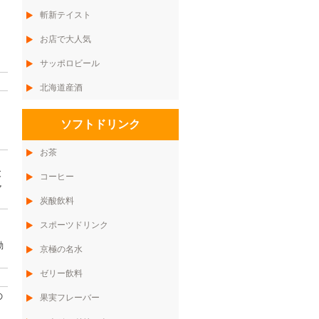
斬新テイスト
お店で大人気
サッポロビール
北海道産酒
ソフトドリンク
お茶
と
コーヒー
ャ
炭酸飲料
スポーツドリンク
動
京極の名水
ゼリー飲料
の
果実フレーバー