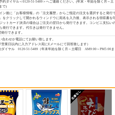
約ダイヤル＜0120-51-5489＞へご連絡ください。(年末・年始を除く月～土
まで)
イン後に「お客様情報」の「注文履歴」からご指定の注文を選択すると発行
」をクリックして開かれるウィンドウに宛名を入力後、表示される領収書を
ジットカード決済の場合はご注文の翌日から発行できます。コンビニ支払い
ら発行できます。代引きは発行できません。
間発行できます。
問い合わせか電話にてお願い致します。
7営業日以内に入力アドレス宛にEメールにて回答致します）
イヤル 0120-51-5489（年末年始を除く月～土曜日 AM9:00～PM5:00ま