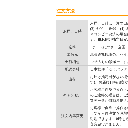
注文方法
お届け日付は、注文日の7
(3)16:00～18:00、(
お届け日時
※コンビニ決済の場合
す。
※お届け指定日が
送料
1ケースにつき、全国一律
出荷元
北海道札幌市の、セイ
出荷梱包
12袋入りの段ボール
配送会社
日本郵便「ゆうパック
お届け指定日がない場
出荷
す)。お届け日時指定
お客様ご自身で操作され
キャンセル
のご連絡の場合は、ご注
文データが自動連携さ
お客様ご自身で操作され
してから再注文をお願い
注文内容変更
対応できます。0時を
容変更できません。