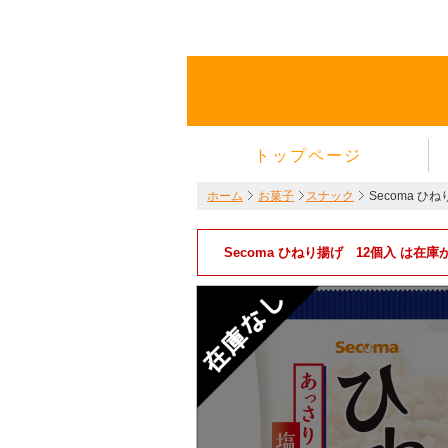
トップページ
ホーム
お菓子
スナック
Secoma ひ
Secoma ひねり揚げ 12個入 は在