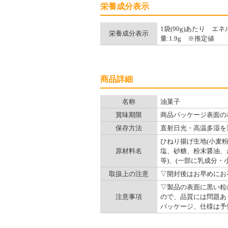
栄養成分表示
1袋(90g)あたり エネル
栄養成分表示
量:1.9g ※推定値
商品詳細
名称
油菓子
賞味期限
商品パッケージ表面の
保存方法
直射日光・高温多湿を
ひねり揚げ生地(小麦粉
原材料名
塩、砂糖、粉末醤油、
等)、(一部に乳成分・
取扱上の注意
▽開封後はお早めにお
▽製品の表面に黒い粒
注意事項
ので、品質には問題あ
パッケージ、仕様は予