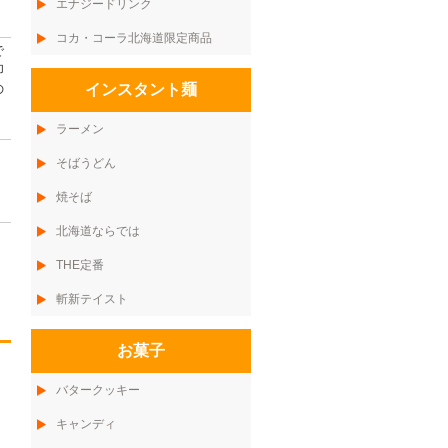
エナジードリンク
コカ・コーラ北海道限定商品
で
印
インスタント麺
の
ラーメン
そばうどん
焼そば
北海道ならでは
THE定番
斬新テイスト
お菓子
バタークッキー
キャンディ