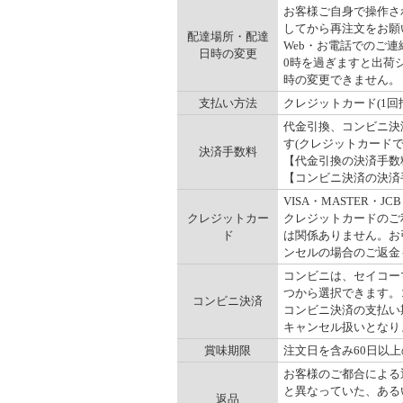
お客様ご自身で操作され
してから再注文をお願
配達場所・配達
Web・お電話でのご連
日時の変更
0時を過ぎますと出荷
時の変更できません。
支払い方法
クレジットカード(1回
代金引換、コンビニ決
す(クレジットカード
決済手数料
【代金引換の決済手数料】
【コンビニ決済の決済手数
VISA・MASTER
クレジットカー
クレジットカードのご
ド
は関係ありません。お
ンセルの場合のご返金
コンビニは、セイコー
つから選択できます。コ
コンビニ決済
コンビニ決済の支払い
キャンセル扱いとなりま
賞味期限
注文日を含み60日以
お客様のご都合による
と異なっていた、ある
返品