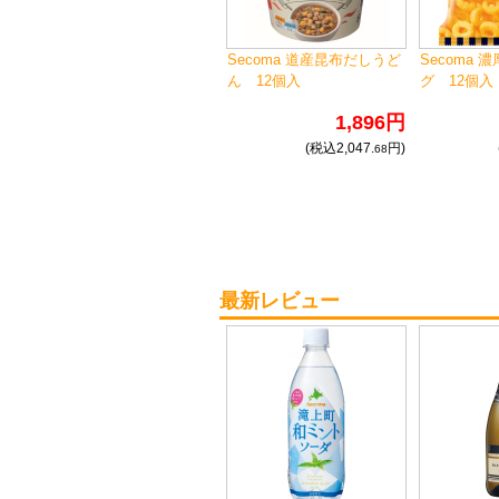
Secoma 道産昆布だしうど
Secoma 
ん 12個入
グ 12個入
1,896円
(税込2,047.
円)
68
最新レビュー