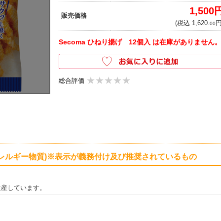
1,500
販売価格
(税込 1,620.
円
00
Secoma ひねり揚げ 12個入 は在庫がありません
★★★★★
★★★★★
総合評価
レルギー物質)※表示が義務付け及び推奨されているもの
生産しています。