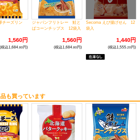
濃厚チーズリン
ジャパンフリトレー 鮭と
Secoma えび揚げせん 12
ばコーンチップス 12袋入
袋入
1,560円
1,560円
1,440円
(税込1,684.
円)
(税込1,684.
円)
(税込1,555.
円)
80
80
20
商品も買っています