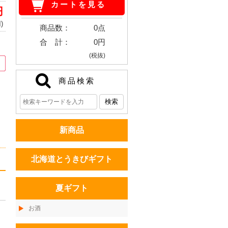
カートを見る
円
)
商品数：
0点
合 計：
0円
。
(税抜)
商品検索
新商品
北海道とうきびギフト
夏ギフト
お酒