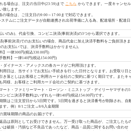
る場合は、注文の当日中(23:59)まで
こちら
からできます。一度キャンセル
い致します。
絡の場合は、ご注文日の9:00～17:00まで対応できます。
システムにご注文データが自動連携され出荷準備に入る為、配達場所・配達日
払いのみ)、代金引換、コンビニ決済(事前決済)の3つから選択できます。
済(事前決済)でのお支払いの場合、商品代金に加え決済手数料をご負担頂きま
でのお支払いでは、決済手数料はかかりません)。
一律300円(税込330.00円)
料】一律140円(税込154.00円)
・JCB・ダイナース・アメックスの各カードがご利用頂けます。
利用日は、当サイトでお支払い手続きを行った日付となります。お受取り日
引き落としはお客様とご利用カード会社のご契約に基づく期日です。またキ
も同様、お客様とご利用カード会社のご契約に基づきます。
マート・ファミリーマート・ローソン・ミニストップ・デイリーヤマザキの5
ンビニ決済手数料はいずれも一律140円(税込154.00円)です。
期限はご注文翌日から5日間です。5日間を過ぎると決済番号が削除され、自
す。例）8/1ご注文→8/6入金期限
上の賞味期限の商品のお届けです。
返品は原則としてお受けできません。万一受け取った商品が、ご注文したも
いは破損・汚損など不良品であったなど、商品・品質に関するお問い合わせ