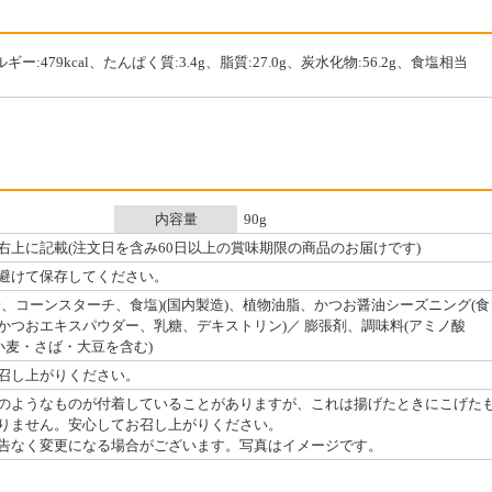
ギー:479kcal、たんぱく質:3.4g、脂質:27.0g、炭水化物:56.2g、食塩相当
内容量
90g
右上に記載(注文日を含み60日以上の賞味期限の商品のお届けです)
避けて保存してください。
、コーンスターチ、食塩)(国内製造)、植物油脂、かつお醤油シーズニング(食
かつおエキスパウダー、乳糖、デキストリン)／ 膨張剤、調味料(アミノ酸
小麦・さば・大豆を含む)
召し上がりください。
のようなものが付着していることがありますが、これは揚げたときにこげた
りません。安心してお召し上がりください。
告なく変更になる場合がございます。写真はイメージです。