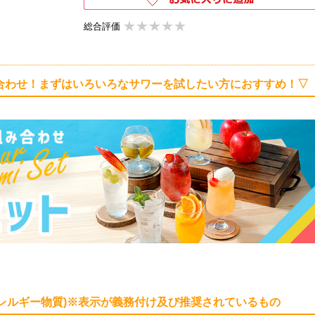
★★★★★
★★★★★
総合評価
合わせ！まずはいろいろなサワーを試したい方におすすめ！▽
レルギー物質)※表示が義務付け及び推奨されているもの