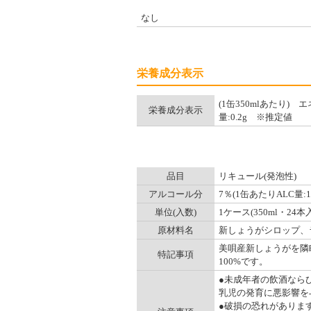
なし
栄養成分表示
(1缶350mlあたり) 
栄養成分表示
量:0.2g ※推定値
品目
リキュール(発泡性)
アルコール分
7％(1缶あたりALC量:19
単位(入数)
1ケース(350ml・24本
原材料名
新しょうがシロップ、
美唄産新しょうがを隣
特記事項
100%です。
●未成年者の飲酒なら
乳児の発育に悪影響を
●破損の恐れがありま