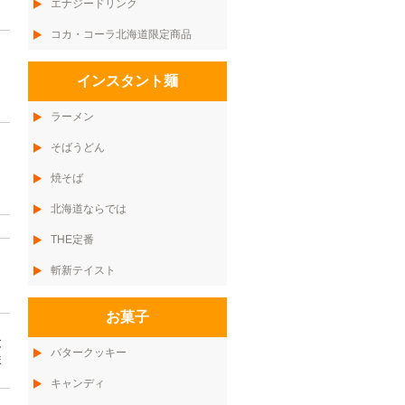
エナジードリンク
コカ・コーラ北海道限定商品
インスタント麺
ラーメン
そばうどん
焼そば
北海道ならでは
THE定番
斬新テイスト
お菓子
と
バタークッキー
ま
キャンディ