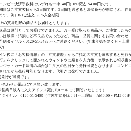
ンビニ決済手数料はいずれも一律140円(10%税込154.00円)です。
期限はご注文翌日から5日間です。5日間を過ぎると決済番号が削除され、自
す。例）8/1ご注文→8/6入金期限
以上の賞味期限の商品のお届けとなります。
返品は原則としてお受けできません。万一受け取った商品が、ご注文したも
いは破損・汚損など不良品であったなど、商品・品質に関するお問い合わせ
約ダイヤル＜0120-51-5489＞へご連絡ください。(年末年始を除く月～土曜
で)
イン後に「お客様情報」の「注文履歴」からご指定の注文を選択すると発行
行」をクリックして開かれるウィンドウに宛名を入力後、表示される領収書
レジットカード決済の場合はご注文の翌日から発行可能となります。コンビ
されてから発行可能となります。代引きは発行できません。
間発行が可能です。
問い合わせか電話にてお願い致します。
7営業日以内に入力アドレス宛にEメールにて回答いたします）
イヤル 0120-51-5489（年末年始を除く月～土曜日 AM9:00～PM5:00ま