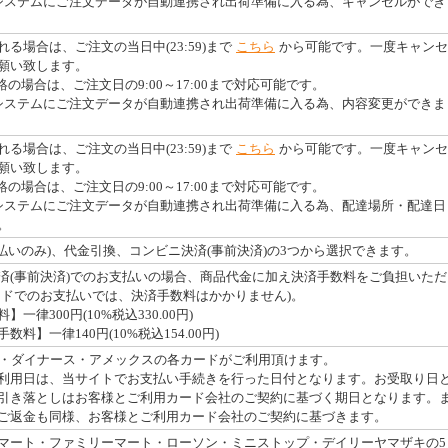
システムにご注文データが自動連携され出荷準備に入る為、キャンセルができ
る場合は、ご注文の当日中(23:59)まで
こちら
から可能です。一度キャンセ
願い致します。
絡の場合は、ご注文日の9:00～17:00まで対応可能です。
システムにご注文データが自動連携され出荷準備に入る為、内容変更ができま
る場合は、ご注文の当日中(23:59)まで
こちら
から可能です。一度キャンセ
願い致します。
絡の場合は、ご注文日の9:00～17:00まで対応可能です。
システムにご注文データが自動連携され出荷準備に入る為、配達場所・配達日
。
払いのみ)、代金引換、コンビニ決済(事前決済)の3つから選択できます。
済(事前決済)でのお支払いの場合、商品代金に加え決済手数料をご負担いただ
ードでのお支払いでは、決済手数料はかかりません)。
律300円(10%税込330.00円)
料】一律140円(10%税込154.00円)
・JCB・ダイナース・アメックスの各カードがご利用頂けます。
利用日は、当サイトでお支払い手続きを行った日付となります。お受取り日
引き落としはお客様とご利用カード会社のご契約に基づく期日となります。
ご返金も同様、お客様とご利用カード会社のご契約に基づきます。
マート・ファミリーマート・ローソン・ミニストップ・デイリーヤマザキの5