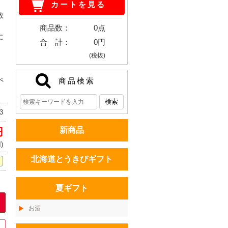
カートを見る
数
。
商品数：
0点
に
合 計：
0円
(税抜)
べ
商品検索
3
新商品
円
)
北海道とうきびギフト
夏ギフト
お酒