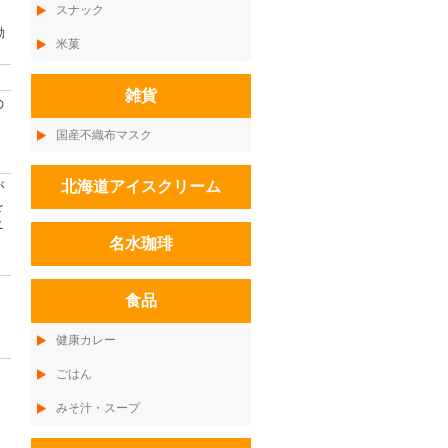
スナック
動
米菓
雑貨
の
国産不織布マスク
北海道アイスクリーム
が
を
ニ
名水珈琲
食品
健康カレー
ごはん
みそ汁・スープ