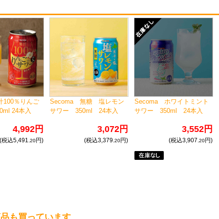
果汁100％りんご
Secoma 無糖 塩レモン
Secoma ホワイトミント
0ml 24本入
サワー 350ml 24本入
サワー 350ml 24本入
4,992円
3,072円
3,552円
(税込5,491.
円)
(税込3,379.
円)
(税込3,907.
円)
20
20
20
商品も買っています