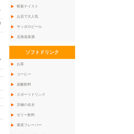
斬新テイスト
し
お店で大人気
合
サッポロビール
北海道産酒
、
ソフトドリンク
い
お茶
コーヒー
炭酸飲料
スポーツドリンク
京極の名水
ゼリー飲料
果実フレーバー