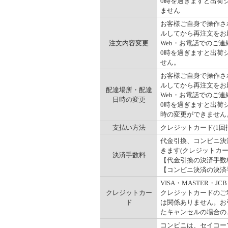
0時を過ぎますと出荷
ません
お客様ご自身で操作され
ルしてから再注文をお
注文内容変更
Web・お電話でのご連
0時を過ぎますと出荷
せん。
お客様ご自身で操作され
ルしてから再注文をお
配達場所・配達
Web・お電話でのご連
日時の変更
0時を過ぎますと出荷
時の変更ができません
支払い方法
クレジットカード(1回
代金引換、コンビニ決
きます(クレジットカ
決済手数料
【代金引換の決済手数料】一
【コンビニ決済の決済手数
VISA・MASTER
クレジットカー
クレジットカードのご
ド
は関係ありません。お
たキャンセルの場合の
コンビニは、セイコー