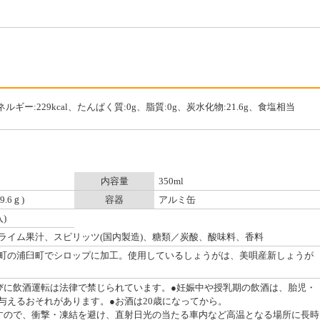
エネルギー:229kcal、たんぱく質:0g、脂質:0g、炭水化物:21.6g、食塩相当
内容量
350ml
.6ｇ)
容器
アルミ缶
入)
ライム果汁、スピリッツ(国内製造)、糖類／炭酸、酸味料、香料
町の浦臼町でシロップに加工。使用しているしょうがは、美唄産新しょうが
びに飲酒運転は法律で禁じられています。●妊娠中や授乳期の飲酒は、胎児・
与えるおそれがあります。●お酒は20歳になってから。
すので、衝撃・凍結を避け、直射日光の当たる車内など高温となる場所に長時