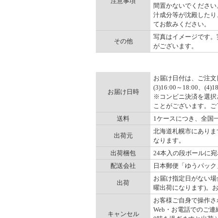
注意事項
間置かないでください
汁成分等が沈殿したり
てお飲みください。
写真はイメージです。
その他
がございます。
お届け日付は、ご注文日の
(3)16:00～18:00、(
お届け日時
※コンビニ決済を選択
ことがございます。ご
送料
1ケースにつき、全国一律
北海道札幌市にありま
出荷元
なります。
出荷梱包
24本入の段ボールに
配送会社
日本郵便「ゆうパック
お届け指定日がない場
出荷
曜出荷になります)。
お客様ご自身で操作され
Web・お電話でのご連
キャンセル