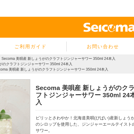
ご利用ガイド
お問い合わせ
当サイトについて
Secoma 美唄産 新しょうがのクラフトジンジャーサワー 350ml 24本入
うがのクラフトジンジャーサワー 350ml 24本入
個人情報保護方針
ecoma 美唄産 新しょうがのクラフトジンジャーサワー 350ml 24本入
サイトのご利用規約
商品のご注文方法
Secoma 美唄産 新しょうがのク
ご注文の確認・キャンセル
フトジンジャーサワー 350ml 24
入
特定商取引法に基づく表示
よくあるご質問
ピリッとさわやか！北海道美唄(びばい)産新しょう
のシロップを使用した、ジンジャーエールテイスト
サワー。