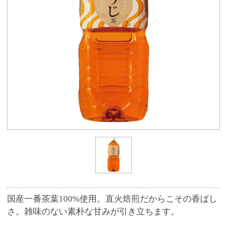
国産一番茶葉100%使用。直火焙煎だからこその香ばし
さ。雑味のない素朴な甘みが引き立ちます。
商品番号
7098
1,080円
販売価格
(税込 1,166.
円)
40
数 量
※この商品は、数量 50 まで注文できます。
お気に入りに追加
★★★★★
★★★★★
総合評価