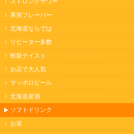
そばうどん
焼そば
北海道ならでは
THE定番
斬新テイスト
お菓子
バタークッキー
キャンディ
スナック
米菓
雑貨
国産不織布マスク
北海道アイスクリーム
名水珈琲