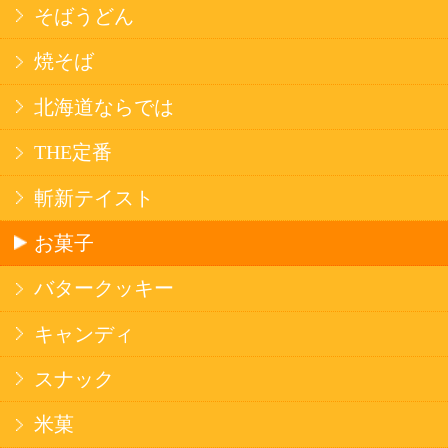
20歳未満の方の酒類の購入や、飲酒は法律で禁
じられています。
法令に従って、20歳未満の方への酒類のご注文
はお受けできません。
また、酒類を受取に来られた方が20歳未満の場
合は、酒類のお渡しをお断りしております。
表示：スマートフォン｜
PC版
このサイトは、企業の実在証明と通信の暗号化
のため、サイバートラストの
サーバ証明書
を導
入しています。
Trusted Webシールをクリックして、検証結果を
ご確認いただけます。