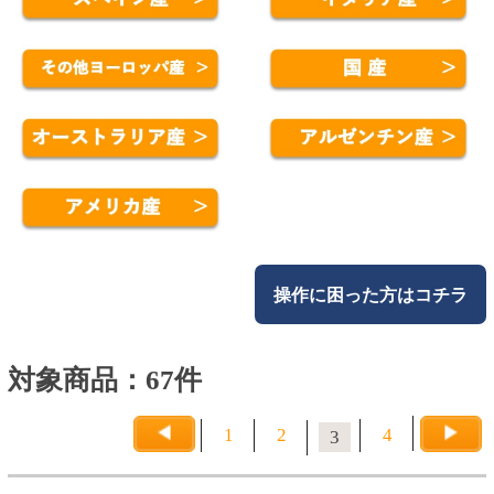
操作に困った方はコチラ
対象商品：67件
1
2
4
3
バローロ マニエリ
2,830円
(税込3,113.
円)
00
カートに入れる
詳細を見る
＜イタリア産・赤ワイン・
フルボディ・コルク＞
38ヶ
月熟成し、濃いルビー色と