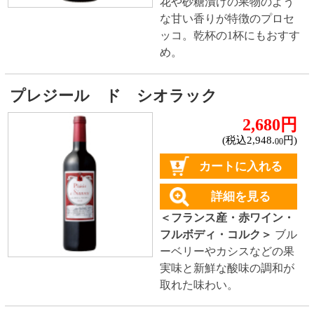
白い果物の香り。素晴らし
い酸味とミネラル感が特
長。魚介類、サラダとよく
合います。
オー ブランヴィル グランレゼル
ヴ
★★★☆☆
(2)
900円
(税込990.
円)
00
カートに入れる
詳細を見る
＜フランス産・赤ワイン・
ミディアムボディ・コルク
＞
豊かな果実の香りに、か
すかにローリエや燻した香
りも感じます。なめらかな
口当たりに広がる味わい。
余韻にはスパイシーさ広が
ります。
シャトー オー ブランヴィル レポペ