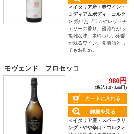
ロレット グリッロ
★★★★★
(1)
650円
(税込715.
円)
00
カートに入れる
詳細を見る
＜イタリア産・白ワイン・
辛口・スクリュー＞
バラン
スと調和が取れたワイン。
程よい酸味も特徴。焼いた
魚、サラダやチーズとよく
合います。
シャブリ
★★★★☆
(1)
2,480円
(税込2,728.
円)
00
カートに入れる
詳細を見る
＜フランス産・白ワイン・
辛口・スクリュー＞
熟した