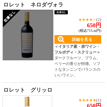
ー
3,280円
(税込3,608.
円)
00
カートに入れる
詳細を見る
＜フランス産・赤ワイン・
フルボディ・コルク＞
36ヶ
月樽熟成し、苺やたばこ、
スパイスの複雑な香り。非
常になめらかな味わいで、
優雅さとしっかりとしたタ
ンニン、ミネラル感で複雑
な味わい。
ガルディアデイモリ モンテプルチャー
ノ
★★★☆☆
(2)
670円
(税込737.
円)
00
カートに入れる
詳細を見る