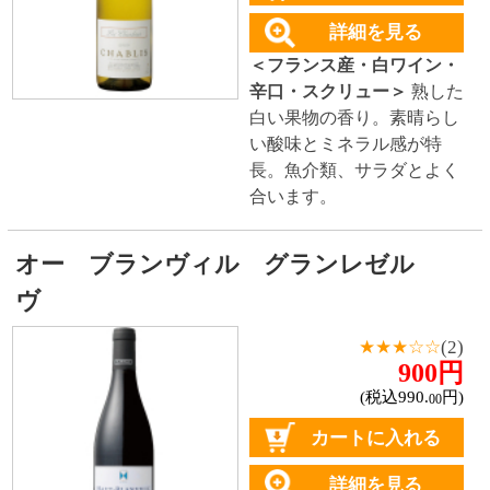
ド。
バルバレスコ ブージア
★★★★☆
(1)
2,880円
(税込3,168.
円)
00
カートに入れる
詳細を見る
＜イタリア産・赤ワイン・
フルボディ・コルク＞
「ワ
インの女王」と呼ばれ、イ
タリアを代表する赤ワイン
「バルバレスコ」。渋味や
酸味が穏やかで、繊細かつ
エレガントな味わい。
イーター ピノ・ノワール カリフォル
ニア
1,980円
(税込2,178.
円)
00
カートに入れる