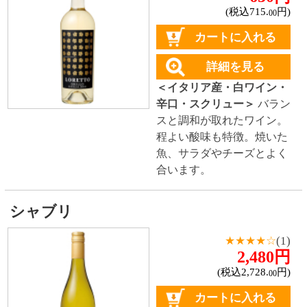
＜イタリア産・赤ワイン・
ミディアムボディ・スクリ
ュー＞
ベリーの際立った香
りと口当たりはなめらか
で、広がる豊かな余韻。
フィンカ デ ザラメーニャ
★★★☆☆
(1)
490円
(税込539.
円)
00
カートに入れる
詳細を見る
＜スペイン産・赤ワイン・
ミディアムボディ・スクリ
プルーンの甘い香り
ュー＞
に、スパイスなど複雑な香
り。豊かな香りにしっかり
とした渋みを感じるバラン
スのとれたワイン。スパイ
シーさや重厚さのあるシラ
ーと、王道かつ赤ワインら
しい渋みが楽しめるカベル
ネソーヴィニヨンのブレン