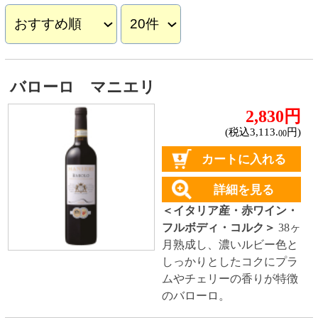
しっかりとしたコクにプラ
ムやチェリーの香りが特徴
のバローロ。
ダンティ
★★★★☆
(5)
650円
(税込715.
円)
00
カートに入れる
詳細を見る
＜イタリア産・スパークリ
ング・やや辛口・コルク＞
洋梨や青りんごのような爽
やかな香りとすっきりとし
た酸味。余韻には甘い香り
が広がるやや辛口のスパー
クリング。
グランバロン ノンアルコール スパー
クリング
980円
(税込1,058.
円)
40