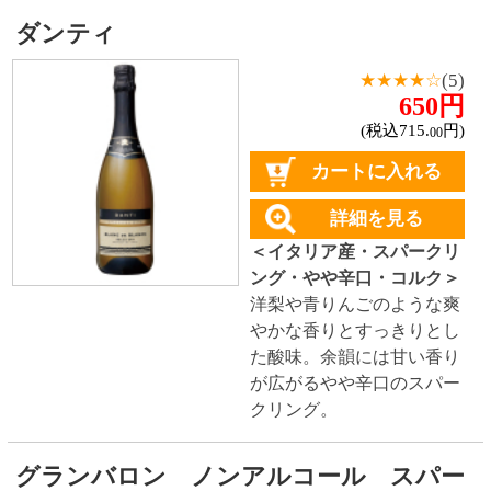
カートに入れる
詳細を見る
＜スペイン産・ノンアルコ
ールスパークリング・やや
甘口・コルク＞
梨やりんご
のようなフルーティーな香
りと爽やかな酸味。繊細な
余韻が特徴のノンアルコー
ルスパークリング。
ガルディアデイモリ ロッソ プーリア
★★★★☆
(1)
550円
(税込605.
円)
00
カートに入れる
詳細を見る
＜イタリア産・赤ワイン・
ミディアムボディ・スクリ
ュー＞
上品で豊かな果実味
に柔らかなタンニン。スパ
イシーな風味ですっきりと