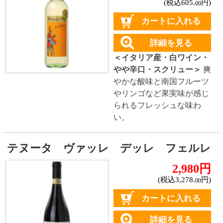
(税込2,948.
円)
00
カートに入れる
詳細を見る
＜フランス産・赤ワイン・
フルボディ・コルク＞
ブル
ーベリーやカシスなどの果
実味と新鮮な酸味の調和が
取れた味わい。
ロレット ネロダヴォラ
★★★★☆
(2)
650円
(税込715.
円)
00
詳細を見る
＜イタリア産・赤ワイン・
フルボディ・スクリュー＞
ダークフルーツ、プラム、
ベリーの香りが特徴。ソフ
トなタンニンでバランスの
いいワイン。