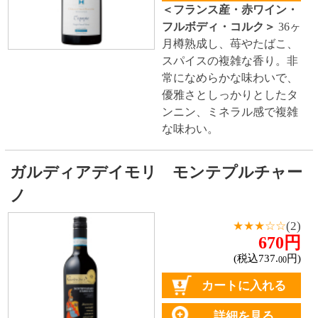
ニュアンス。青リンゴや柑
橘類のような優しい酸味に
包まれ、樽熟成からくるバ
ニラやバタースコッチの風
味がアメリカのシャルドネ
らしい味わいを象徴してい
ます。
イーター カベルネ・ソーヴィニヨン
ナパ・ヴァレー
4,200円
(税込4,620.
円)
00
詳細を見る
＜アメリカ(カリフォルニア)
産・赤ワイン・ミディアム
ボディ・コルク＞
エレガン
トなアロマが幾重にも重な
り、ベリーの香りに、ココ
アのニュアンスも感じられ
る、とてもスムースな口当
たりで、やさしいタンニン
が広がります。 ナパ・ヴァ
レーの果実味豊かな味わい