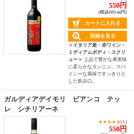
＜イタリア産・赤ワイン・
ミディアムボディ・コルク
＞
焼いたプラムやレッドチ
ェリーの香り。優雅ながら
複雑な味。素晴らしい余韻
が残るワイン。食前酒とし
てもお勧め。
モヴェンド プロセッコ
980円
(税込1,078.
円)
00
カートに入れる
詳細を見る
＜イタリア産・スパークリ
ング・やや辛口・コルク＞
花や砂糖漬けの果物のよう
な甘い香りが特徴のプロセ
ッコ。乾杯の1杯にもおすす
め。
プレジール ド シオラック
2,680円