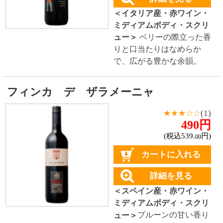
という特徴を、見事に表現
した逸品。
ペドロンチェリ シャルドネ ドライ・
クリーク・ヴァ...
3,900円
(税込4,290.
円)
00
カートに入れる
詳細を見る
＜アメリカ(カリフォルニア)
産・白ワイン・辛口・コル
ク＞
ソノマ地区 ドライ・ク
リーク・ヴァレーの冷涼な
畑から生み出される高品質
なブドウで醸造。「モンラ
ッシェ酵母」で発酵、シュ
ール・リーで8ヶ月樽熟成す
ることで、きれいな酸とク
リーミーなコクを実現。
対象商品：67件