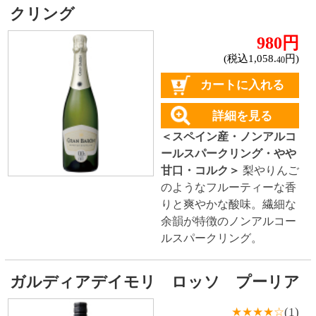
した飲み口。
ガルディアデイモリ ビアンコ テッ
レ シチリアーネ
★★★★★
(1)
550円
(税込605.
円)
00
カートに入れる
詳細を見る
＜イタリア産・白ワイン・
やや辛口・スクリュー＞
爽
やかな酸味と南国フルーツ
やリンゴなど果実味が感じ
られるフレッシュな味わ
い。
テヌータ ヴァッレ デッレ フェルレ
2,980円
(税込3,278.
円)
00
カートに入れる
詳細を見る