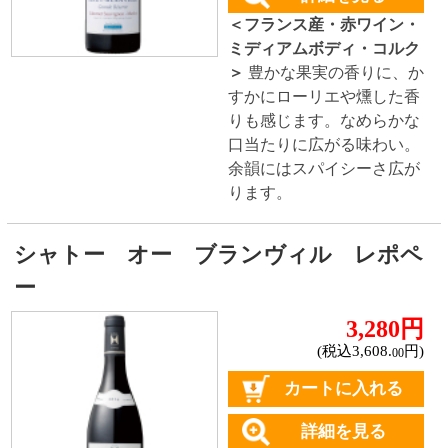
詳細を見る
＜アメリカ(カリフォルニア)
産・赤ワイン・ミディアム
ボディ・コルク＞
ブルーベ
リーや樽熟成からくる香ば
しい香り。オレンジの砂糖
漬け、プラム、シナモンの
ようなスパイスの味わいに
始まり、鮮やかな酸味とま
ろやかなタンニンが混ざり
合います。
イーター シャルドネ カリフォルニア
1,980円
(税込2,178.
円)
00
カートに入れる
詳細を見る
＜アメリカ(カリフォルニア)
産・白ワイン・辛口・コル
ク＞
オレンジの花、アプリ
コットの香り。柔らかく繊
細な味わいに、ハチミツの