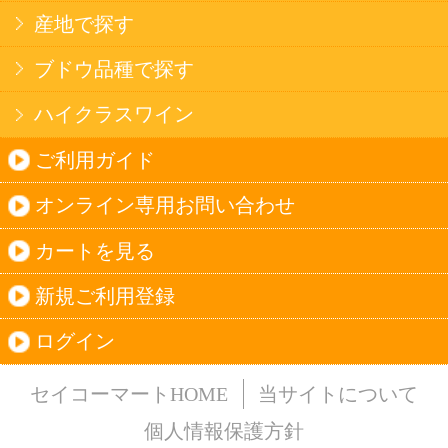
法令に従って、20歳未満の方への酒類のご注文
はお受けできません。
また、酒類を受取に来られた方が20歳未満の場
合は、酒類のお渡しをお断りしております。
表示：スマートフォン｜
PC版
このサイトは、企業の実在証明と通信の暗号化
のため、サイバートラストの
サーバ証明書
を導
入しています。
Trusted Webシールをクリックして、検証結果を
ご確認いただけます。