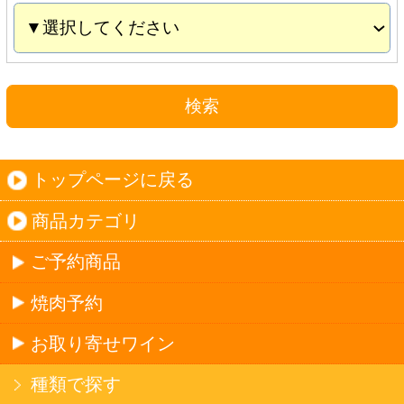
お取り寄せワイン
種類で探す
産地で探す
ブドウ品種で探す
ハイクラスワイン
ご利用ガイド
オンライン専用お問い合わせ
カートを見る
新規ご利用登録
ログイン
セイコーマートHOME
当サイトについて
個人情報保護方針
©Secoma Company, Ltd. 2016 All rights reserved.
20歳未満の方の酒類の購入や、飲酒は法律で禁
じられています。