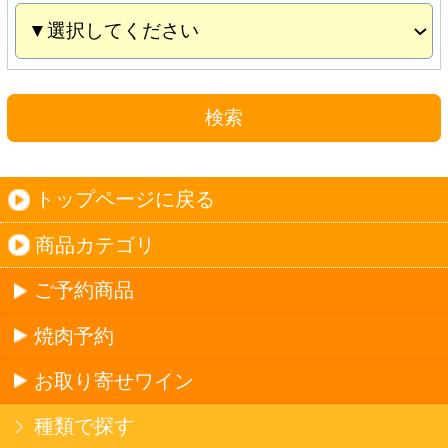
お取り寄せワイン
種類で探す
産地で探す
ブドウ品種で探す
ハイクラスワイン
ご利用ガイド
オンライン専用お問い合わせ
カートを見る
新規ご利用登録
ログイン
セイコーマートHOME
当サイトについて
個人情報保護方針
©Secoma Company, Ltd. 2016 All rights reserved.
20歳未満の方の酒類の購入や、飲酒は法律で禁
じられています。