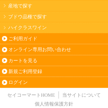
法令に従って、20歳未満の方への酒類のご注文
はお受けできません。
また、酒類を受取に来られた方が20歳未満の場
合は、酒類のお渡しをお断りしております。
表示：スマートフォン｜
PC版
このサイトは、企業の実在証明と通信の暗号化
のため、サイバートラストの
サーバ証明書
を導
入しています。
Trusted Webシールをクリックして、検証結果を
ご確認いただけます。