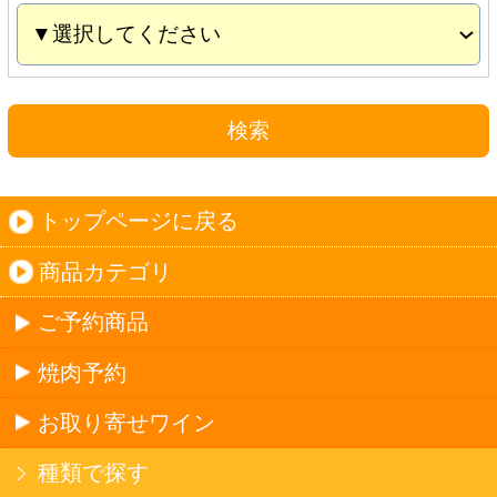
お取り寄せワイン
種類で探す
産地で探す
ブドウ品種で探す
ハイクラスワイン
ご利用ガイド
オンライン専用お問い合わせ
カートを見る
新規ご利用登録
ログイン
セイコーマートHOME
当サイトについて
個人情報保護方針
©Secoma Company, Ltd. 2016 All rights reserved.
20歳未満の方の酒類の購入や、飲酒は法律で禁
じられています。