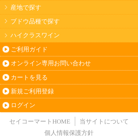
法令に従って、20歳未満の方への酒類のご注文
はお受けできません。
また、酒類を受取に来られた方が20歳未満の場
合は、酒類のお渡しをお断りしております。
表示：スマートフォン｜
PC版
このサイトは、企業の実在証明と通信の暗号化
のため、サイバートラストの
サーバ証明書
を導
入しています。
Trusted Webシールをクリックして、検証結果を
ご確認いただけます。