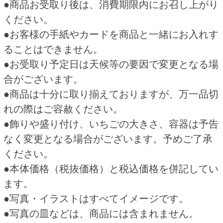
（Ｍ） 予約
用
5,850円
700円
(税込6,435.
円)
(税込756.
円)
00
00
いちごデコレーション６号
ホワイトブーケ 予約
4,400円
3,450円
(税込4,752.
円)
(税込3,795.
円)
00
00
この商品を買った人はこんな商品
も買っています