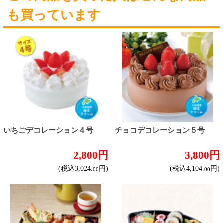
20歳未満の方の酒類の購入や、飲酒は法律で禁
じられています。
法令に従って、20歳未満の方への酒類のご注文
はお受けできません。
また、酒類を受取に来られた方が20歳未満の場
合は、酒類のお渡しをお断りしております。
表示：スマートフォン｜
PC版
このサイトは、企業の実在証明と通信の暗号化
のため、サイバートラストの
サーバ証明書
を導
入しています。
Trusted Webシールをクリックして、検証結果を
ご確認いただけます。