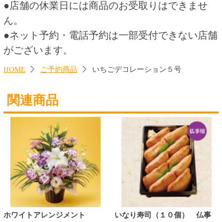
いちごデコレーション４号
チョコデコレーション５号
2,800円
3,800円
(税込3,024.
円)
(税込4,104.
円)
00
00
月 予約
寿司弁当 予約
1,850円
598円
(税込1,998.
円)
(税込645.
円)
00
84
トップページに戻る
商品カテゴリ
ご予約商品