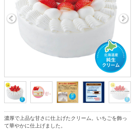
濃厚で上品な甘さに仕上げたクリーム。いちごを飾っ
て華やかに仕上げました。
下のバリエーションからチョコプレートセットを選べ
ます。
※ケーキのクリームにはお酒を使用しています
※いちごの大きさは変更になる場合がございます。
※ケーキは箱に入れてお渡しします。
※チョコプレートに簡単に絵や文字が書き込める転写
式のシートです。（ボールペンをご使用くださ
い。） 動画でメッセージシートの使い方をご紹介し
ています！ https://youtu.be/_B7Nctmo-WM
■商品サイズ
[5号サイズ 直径約15cm]