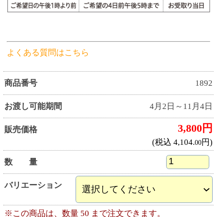
●予約締切後のキャンセル、変更はお受けできま
せん。
※ケーキは手作りのため、商品の形状には個体
差があります。
※要冷蔵の商品ですので、お召し上がりまでの
保管にはご注意ください。
※ケーキのお受取り商品のパッケージに価格表
記はございません。
●ネット予約・電話予約の場合は、お受取り日に
店頭で受取用バーコードをお見せいただくか、
ご注文者様のお名前と受付番号をお申し出くだ
さい。
●商品お受取り後は、消費期限内にお召し上がり
ください。
●お客様の手紙やカードを商品と一緒にお入れす
ることはできません。
●お受取り予定日は天候等の要因で変更となる場
合がございます。
●商品は十分に取り揃えておりますが、万一品切
れの際はご容赦ください。
●飾りや盛り付け、いちごの大きさ、容器は予告