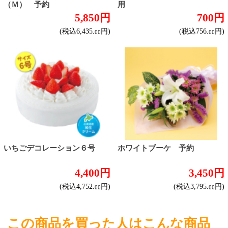
焼肉予約
お取り寄せワイン
種類で探す
産地で探す
ブドウ品種で探す
ハイクラスワイン
ご利用ガイド
オンライン専用お問い合わせ
カートを見る
新規ご利用登録
ログイン
セイコーマートHOME
当サイトについて
個人情報保護方針
©Secoma Company, Ltd. 2016 All rights reserved.