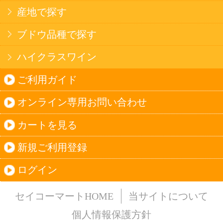
法令に従って、20歳未満の方への酒類のご注文
はお受けできません。
また、酒類を受取に来られた方が20歳未満の場
合は、酒類のお渡しをお断りしております。
表示：スマートフォン｜
PC版
このサイトは、企業の実在証明と通信の暗号化
のため、サイバートラストの
サーバ証明書
を導
入しています。
Trusted Webシールをクリックして、検証結果を
ご確認いただけます。