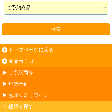
お取り寄せワイン
種類で探す
産地で探す
ブドウ品種で探す
ハイクラスワイン
ご利用ガイド
オンライン専用お問い合わせ
カートを見る
新規ご利用登録
ログイン
セイコーマートHOME
当サイトについて
個人情報保護方針
©Secoma Company, Ltd. 2016 All rights reserved.
20歳未満の方の酒類の購入や、飲酒は法律で禁
じられています。