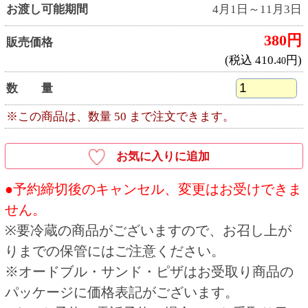
さい。
●商品お受取り後は、消費期限内にお召し上がり
ください。
●お客様の手紙やカードを商品と一緒にお入れす
ることはできません。
●お受取り予定日は天候等の要因で変更となる場
合がございます。
●商品は十分に取り揃えておりますが、万一品切
れの際はご容赦ください。
●飾りや盛り付け、いちごの大きさ、容器は予告
なく変更となる場合がございます。予めご了承
ください。
●本体価格（税抜価格）と税込価格を併記してい
ます。
●写真・イラストはすべてイメージです。
●写真の皿などは、商品には含まれません。
●店舗の休業日には商品のお受取りはできませ
ん。
●ネット予約・電話予約は一部受付できない店舗
がございます。
HOME
ご予約商品
ボックスサンド 予約