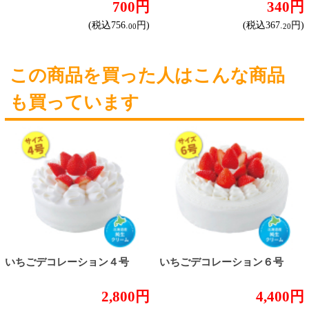
オンライン専用お問い合わせ
カートを見る
新規ご利用登録
ログイン
セイコーマートHOME
当サイトについて
個人情報保護方針
©Secoma Company, Ltd. 2016 All rights reserved.
20歳未満の方の酒類の購入や、飲酒は法律で禁
じられています。
法令に従って、20歳未満の方への酒類のご注文
はお受けできません。
また、酒類を受取に来られた方が20歳未満の場
合は、酒類のお渡しをお断りしております。
表示：スマートフォン｜
PC版