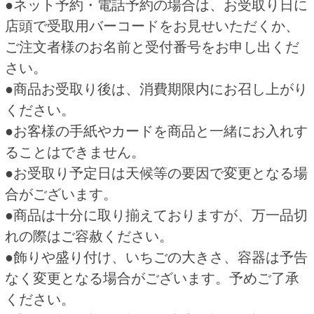
関連商品
赤飯（甘納豆） 予約
パーティーオードブル 予約
550円
1,980円
(税込594.
円)
(税込2,138.
円)
00
40
いなり寿司（１０個） 予約
白飯 予約