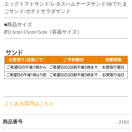
商品番号
2161
お渡し可能期間
4月1日～11月3日
380円
販売価格
(税込 410.
円)
40
数 量
※この商品は、数量 50 まで注文できます。
お気に入りに追加
●予約締切後のキャンセル、変更はお受けできま
せん。
※要冷蔵の商品がございますので、お召し上が
りまでの保管にはご注意ください。
※オードブル・サンド・ピザはお受取り商品の
パッケージに価格表記がございます。
●ネット予約・電話予約の場合は、お受取り日に
店頭で受取用バーコードをお見せいただくか、
ご注文者様のお名前と受付番号をお申し出くだ