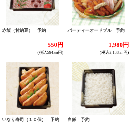
チョコデコレーション５号
テイクアウト！オードブル 予
約
3,800円
1,200円
(税込4,104.
円)
(税込1,296.
円)
00
00
トップページに戻る
商品カテゴリ
ご予約商品
焼肉予約
お取り寄せワイン
種類で探す
産地で探す
ブドウ品種で探す
ハイクラスワイン
ご利用ガイド