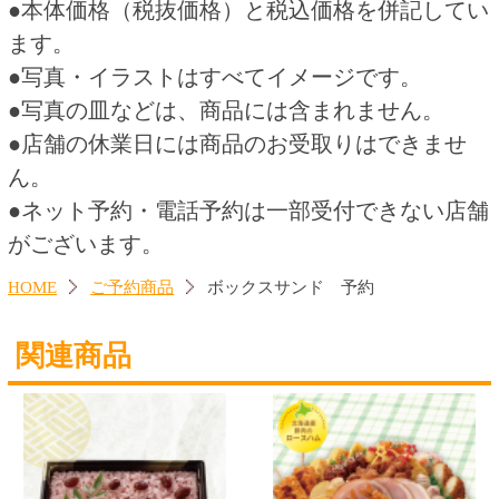
700円
340円
(税込756.
円)
(税込367.
円)
00
20
この商品を買った人はこんな商品
も買っています
いちごデコレーション４号
いちごデコレーション６号
2,800円
4,400円
(税込3,024.
円)
(税込4,752.
円)
00
00