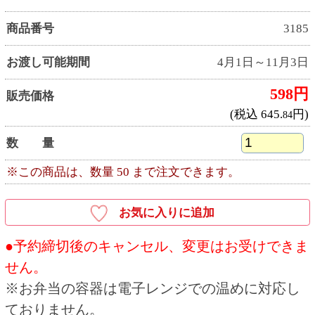
店頭で受取用バーコードをお見せいただくか、
ご注文者様のお名前と受付番号をお申し出くだ
さい。
●商品お受取り後は、消費期限内にお召し上がり
ください。
●お客様の手紙やカードを商品と一緒にお入れす
ることはできません。
●お受取り予定日は天候等の要因で変更となる場
合がございます。
●商品は十分に取り揃えておりますが、万一品切
れの際はご容赦ください。
●飾りや盛り付け、いちごの大きさ、容器は予告
なく変更となる場合がございます。予めご了承
ください。
●本体価格（税抜価格）と税込価格を併記してい
ます。
●写真・イラストはすべてイメージです。
●写真の皿などは、商品には含まれません。
●店舗の休業日には商品のお受取りはできませ
ん。
●ネット予約・電話予約は一部受付できない店舗