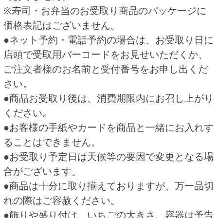
がございます。
HOME
ご予約商品
寿司弁当 予約
関連商品
白飯 仏事用
テイクアウト！オードブル 予
約
340円
1,200円
(税込367.
円)
(税込1,296.
円)
20
00