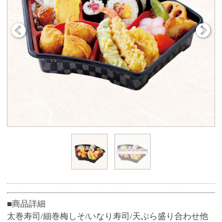
■商品詳細
太巻寿司/細巻梅しそ/いなり寿司/天ぷら盛り合わせ他
●お箸付き
※ネットからお受取り希望日2日前に50個以上の大口注
文をする場合、ご予約専用ダイヤル（0120-51-5489）
へお電話、または店員にお申し付けください。
■商品サイズ
約16cm×24cm×5cm(容器サイズ)