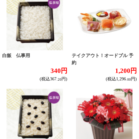
いちごデコレーション６号
ブーケ（ピンク） 予約
4,400円
2,850円
(税込4,752.
円)
(税込3,135.
円)
00
00
トップページに戻る
商品カテゴリ
ご予約商品
焼肉予約
お取り寄せワイン
種類で探す
産地で探す
ブドウ品種で探す