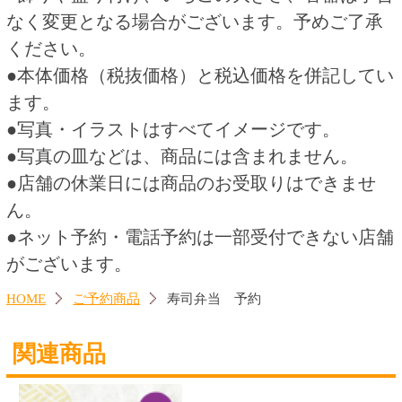
黒飯 仏事用
アレンジメント（レッド）
予約
550円
3,650円
(税込594.
円)
(税込4,015.
円)
00
00
この商品を買った人はこんな商品
も買っています
いちごデコレーション４号
いちごデコレーション５号
2,800円
3,800円
(税込3,024.
円)
(税込4,104.
円)
00
00