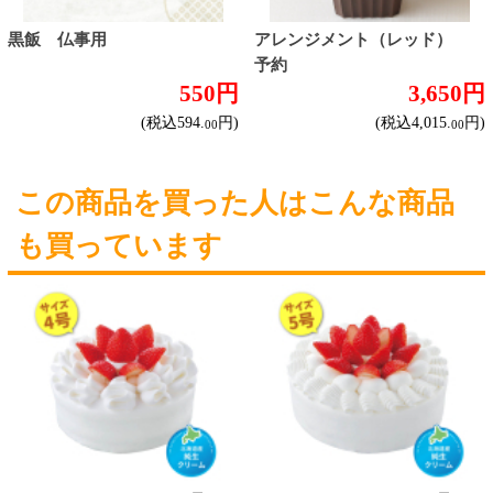
ハイクラスワイン
ご利用ガイド
オンライン専用お問い合わせ
カートを見る
新規ご利用登録
ログイン
セイコーマートHOME
当サイトについて
個人情報保護方針
©Secoma Company, Ltd. 2016 All rights reserved.
20歳未満の方の酒類の購入や、飲酒は法律で禁
じられています。
法令に従って、20歳未満の方への酒類のご注文
はお受けできません。
また、酒類を受取に来られた方が20歳未満の場
合は、酒類のお渡しをお断りしております。
表示：スマートフォン｜
PC版