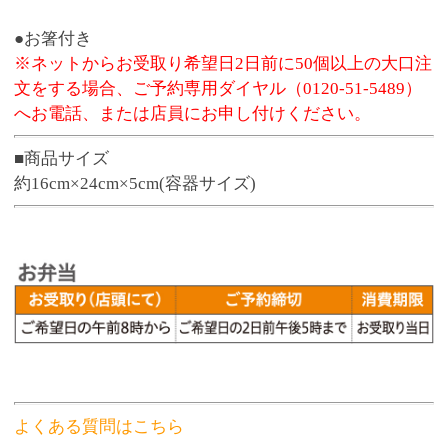
よくある質問はこちら
商品番号
3185
お渡し可能期間
4月1日～11月3日
598円
販売価格
(税込 645.
円)
84
数 量
※この商品は、数量 50 まで注文できます。
お気に入りに追加
●予約締切後のキャンセル、変更はお受けできま
せん。
※お弁当の容器は電子レンジでの温めに対応し
ておりません。
※寿司・お弁当のお受取り商品のパッケージに
価格表記はございません。
●ネット予約・電話予約の場合は、お受取り日に