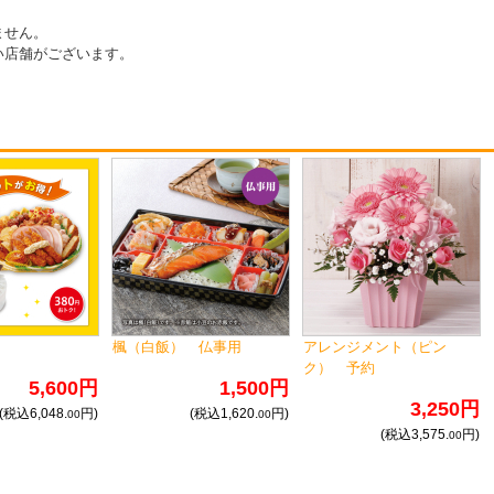
。
ません。
い店舗がございます。
ト
楓（白飯） 仏事用
アレンジメント（ピン
ク） 予約
5,600円
1,500円
3,250円
(税込6,048.
円)
(税込1,620.
円)
00
00
(税込3,575.
円)
00