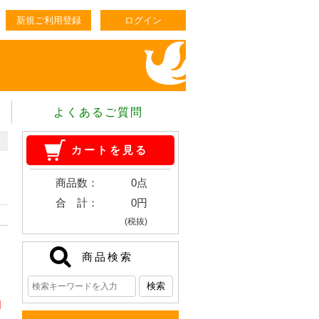
新規ご利用登録
ログイン
よくあるご質問
カートを見る
商品数：
0点
合 計：
0円
(税抜)
商品検索
口