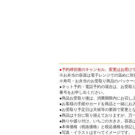
●予約締切後のキャンセル、変更はお受け
※お弁当の容器は電子レンジでの温めに対
※寿司・お弁当のお受取り商品のパッケー
●ネット予約・電話予約の場合は、お受取
番号をお申し出ください。
●商品お受取り後は、消費期限内にお召し
●お客様の手紙やカードを商品と一緒にお
●お受取り予定日は天候等の要因で変更と
●商品は十分に取り揃えておりますが、万
●飾りや盛り付け、いちごの大きさ、容器
●本体価格（税抜価格）と税込価格を併記
●写真・イラストはすべてイメージです。