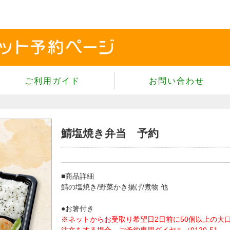
ご利用ガイド
お問い合わせ
当サイトについて
個人情報保護方針
サイトのご利用規約
鯖塩焼き弁当 予約
商品のご注文方法
ご注文の確認・キャンセル
■商品詳細
特定商取引法に基づく表示
鯖の塩焼き/野菜かき揚げ/煮物 他
よくあるご質問
●お箸付き
※ネットからお受取り希望日2日前に50個以上の大
注文をする場合、ご予約専用ダイヤル（0120-51-