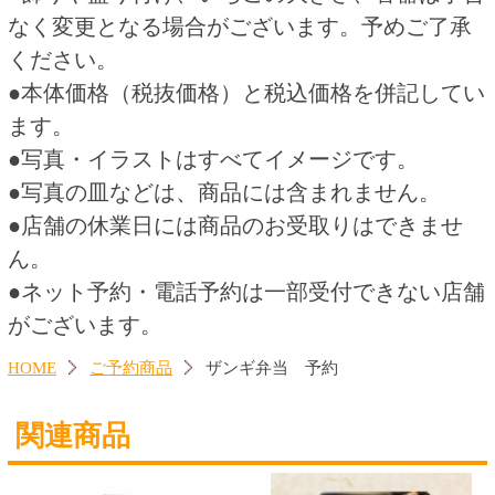
赤飯（小豆） 予約
いちごデコレーション６号
550円
4,400円
(税込594.
円)
(税込4,752.
円)
00
00
この商品を買った人はこんな商品
も買っています
７種類のフルーツケーキ５号
テイクアウト！オードブル 予
約
3,400円
1,200円
(税込3,672.
円)
(税込1,296.
円)
00
00