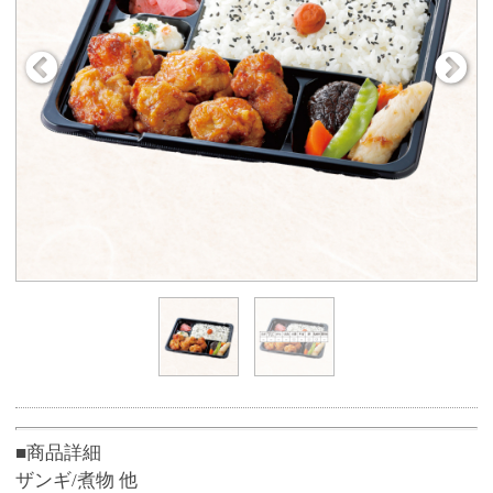
■商品詳細
ザンギ/煮物 他
●お箸付き
※ネットからお受取り希望日2日前に50個以上の大口注
文をする場合、ご予約専用ダイヤル（0120-51-5489）
へお電話、または店員にお申し付けください。
■商品サイズ
約19cm×23cm×4cm(容器サイズ)