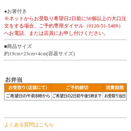
よくある質問はこちら
商品番号
3187
お渡し可能期間
4月1日～11月3日
680円
販売価格
(税込 734.
円)
40
数 量
※この商品は、数量 50 まで注文できます。
お気に入りに追加
●予約締切後のキャンセル、変更はお受けできま
せん。
※お弁当の容器は電子レンジでの温めに対応し
ておりません。
※寿司・お弁当のお受取り商品のパッケージに
価格表記はございません。
●ネット予約・電話予約の場合は、お受取り日に