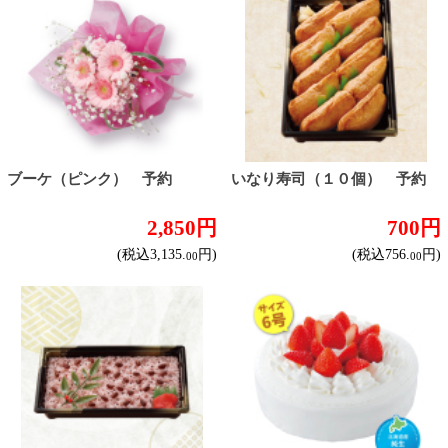
ボックスサンド 予約
バラエティーサンド 予約
380円
1,200円
(税込410.
円)
(税込1,296.
円)
40
00
トップページに戻る
商品カテゴリ
ご予約商品
焼肉予約
お取り寄せワイン
種類で探す
産地で探す
ブドウ品種で探す