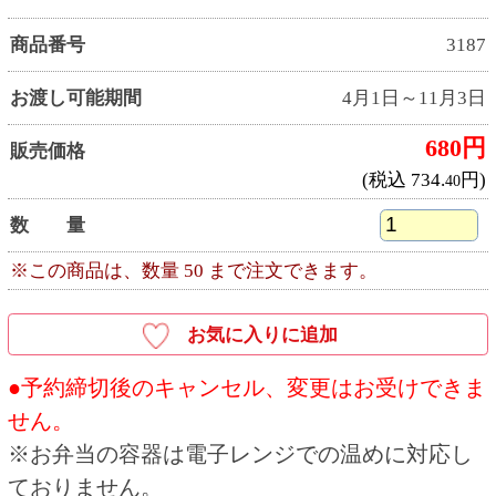
店頭で受取用バーコードをお見せいただくか、
ご注文者様のお名前と受付番号をお申し出くだ
さい。
●商品お受取り後は、消費期限内にお召し上がり
ください。
●お客様の手紙やカードを商品と一緒にお入れす
ることはできません。
●お受取り予定日は天候等の要因で変更となる場
合がございます。
●商品は十分に取り揃えておりますが、万一品切
れの際はご容赦ください。
●飾りや盛り付け、いちごの大きさ、容器は予告
なく変更となる場合がございます。予めご了承
ください。
●本体価格（税抜価格）と税込価格を併記してい
ます。
●写真・イラストはすべてイメージです。
●写真の皿などは、商品には含まれません。
●店舗の休業日には商品のお受取りはできませ
ん。
●ネット予約・電話予約は一部受付できない店舗