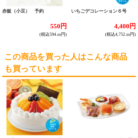
ハイクラスワイン
ご利用ガイド
オンライン専用お問い合わせ
カートを見る
新規ご利用登録
ログイン
セイコーマートHOME
当サイトについて
個人情報保護方針
©Secoma Company, Ltd. 2016 All rights reserved.
20歳未満の方の酒類の購入や、飲酒は法律で禁
じられています。
法令に従って、20歳未満の方への酒類のご注文
はお受けできません。
また、酒類を受取に来られた方が20歳未満の場
合は、酒類のお渡しをお断りしております。
表示：スマートフォン｜
PC版