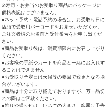
がございます。
HOME
ご予約商品
ザンギ弁当 予約
関連商品
ブーケ（ピンク） 予約
いなり寿司（１０個） 予約
2,850円
700円
(税込3,135.
円)
(税込756.
円)
00
00