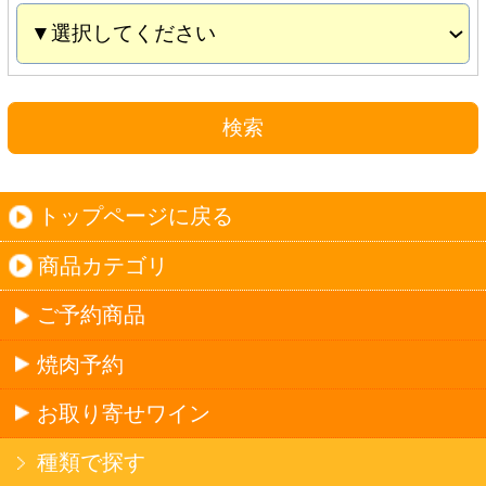
お取り寄せワイン
種類で探す
産地で探す
ブドウ品種で探す
ハイクラスワイン
ご利用ガイド
オンライン専用お問い合わせ
カートを見る
新規ご利用登録
ログイン
セイコーマートHOME
当サイトについて
個人情報保護方針
©Secoma Company, Ltd. 2016 All rights reserved.
20歳未満の方の酒類の購入や、飲酒は法律で禁
じられています。