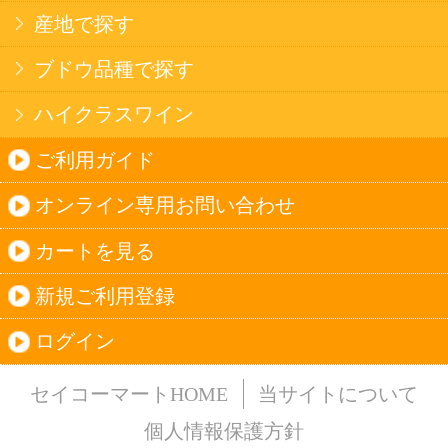
法令に従って、20歳未満の方への酒類のご注文
はお受けできません。
また、酒類を受取に来られた方が20歳未満の場
合は、酒類のお渡しをお断りしております。
表示：スマートフォン｜
PC版
このサイトは、企業の実在証明と通信の暗号化
のため、サイバートラストの
サーバ証明書
を導
入しています。
Trusted Webシールをクリックして、検証結果を
ご確認いただけます。