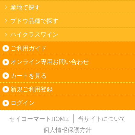
法令に従って、20歳未満の方への酒類のご注文
はお受けできません。
また、酒類を受取に来られた方が20歳未満の場
合は、酒類のお渡しをお断りしております。
表示：スマートフォン｜
PC版
このサイトは、企業の実在証明と通信の暗号化
のため、サイバートラストの
サーバ証明書
を導
入しています。
Trusted Webシールをクリックして、検証結果を
ご確認いただけます。