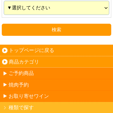
お取り寄せワイン
種類で探す
産地で探す
ブドウ品種で探す
ハイクラスワイン
ご利用ガイド
オンライン専用お問い合わせ
カートを見る
新規ご利用登録
ログイン
セイコーマートHOME
当サイトについて
個人情報保護方針
©Secoma Company, Ltd. 2016 All rights reserved.
20歳未満の方の酒類の購入や、飲酒は法律で禁
じられています。