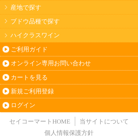
法令に従って、20歳未満の方への酒類のご注文
はお受けできません。
また、酒類を受取に来られた方が20歳未満の場
合は、酒類のお渡しをお断りしております。
表示：スマートフォン｜
PC版
このサイトは、企業の実在証明と通信の暗号化
のため、サイバートラストの
サーバ証明書
を導
入しています。
Trusted Webシールをクリックして、検証結果を
ご確認いただけます。