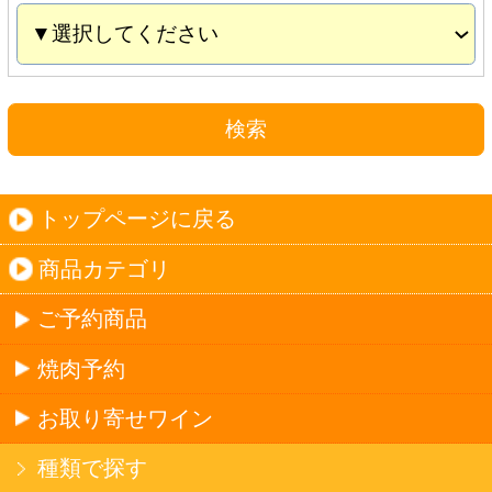
お取り寄せワイン
種類で探す
産地で探す
ブドウ品種で探す
ハイクラスワイン
ご利用ガイド
オンライン専用お問い合わせ
カートを見る
新規ご利用登録
ログイン
セイコーマートHOME
当サイトについて
個人情報保護方針
©Secoma Company, Ltd. 2016 All rights reserved.
20歳未満の方の酒類の購入や、飲酒は法律で禁
じられています。