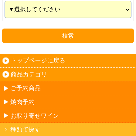
お取り寄せワイン
種類で探す
産地で探す
ブドウ品種で探す
ハイクラスワイン
ご利用ガイド
オンライン専用お問い合わせ
カートを見る
新規ご利用登録
ログイン
セイコーマートHOME
当サイトについて
個人情報保護方針
©Secoma Company, Ltd. 2016 All rights reserved.
20歳未満の方の酒類の購入や、飲酒は法律で禁
じられています。