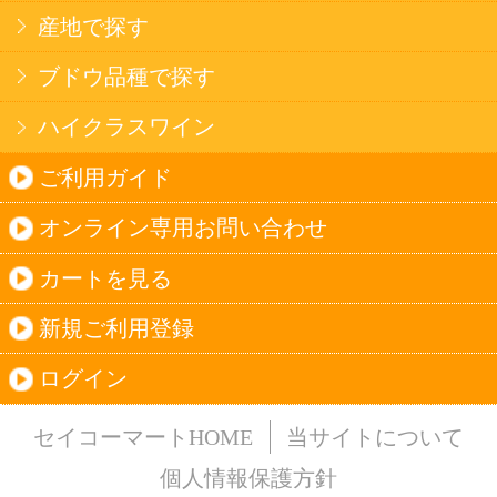
法令に従って、20歳未満の方への酒類のご注文
はお受けできません。
また、酒類を受取に来られた方が20歳未満の場
合は、酒類のお渡しをお断りしております。
表示：スマートフォン｜
PC版
このサイトは、企業の実在証明と通信の暗号化
のため、サイバートラストの
サーバ証明書
を導
入しています。
Trusted Webシールをクリックして、検証結果を
ご確認いただけます。