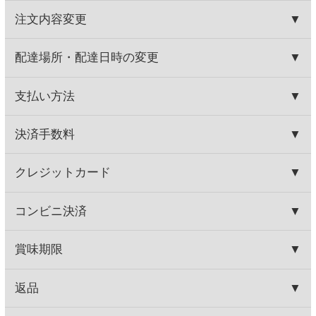
イーター カベルネ・ソーヴ
ペドロンチェリ シャルド
ィニヨン ナパ・ヴァレー
ネ ドライ・クリーク・ヴァ...
4,200円
3,900円
(税込4,620.
円)
(税込4,290.
円)
00
00
ル ビストロケ 赤
セップ デュ シュッド ピノノ
ワール
550円
800円
(税込605.
円)
(税込880.
円)
00
00
この商品を買った人はこんな商品
も買っています