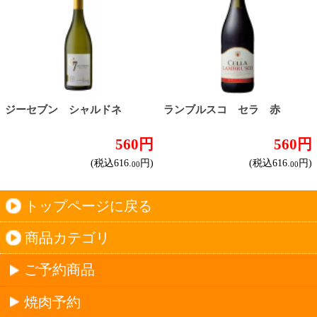
カートを見る
新規ご利用登録
ログイン
セイコーマートHOME
当サイトについて
個人情報保護方針
©Secoma Company, Ltd. 2016 All rights reserved.
20歳未満の方の酒類の購入や、飲酒は法律で禁
じられています。
法令に従って、20歳未満の方への酒類のご注文
はお受けできません。
また、酒類を受取に来られた方が20歳未満の場
合は、酒類のお渡しをお断りしております。
表示：スマートフォン｜
PC版