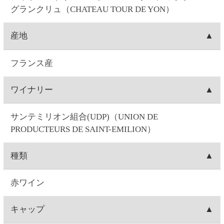
750ML
ぶどう品種
メルロー75％、カベルネフラン25％
味
フルボディ
味わい
フレンチオークバレルで14～16ヶ月熟成。熟した果
実に樽やトーストなどの複雑な香りと肉厚でエレガ
ントな味わいのバランスが取れたワイン。
飲みごろ温度
16～18℃
注意事項