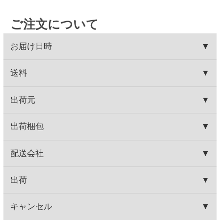
注文の翌日から発行可能となります。コンビニ支払
にEメールにて回答いたします）
いの場合はご入金されてから発行可能となります。
●セイコーマートご予約ダイヤル 0120-51-5489（年
代引きは発行できません。
末年始、祝日を除く月～土曜日 AM9:00～PM5:00ま
※ご入金日から4か月間発行が可能です。
で）
HOME
お取り寄せワイン
ハイクラスワイン
シャトー トゥール ド ヨン サンテミリオン グランクリ
ュ
HOME
お取り寄せワイン
産地で探す
フランス産
シャトー トゥール ド ヨン サンテミリオン グランクリ
ュ
HOME
お取り寄せワイン
種類で探す
赤ワイン
しっかりフルボディ
シャトー トゥール ド ヨン サンテミリオン グランクリ
ュ
関連商品