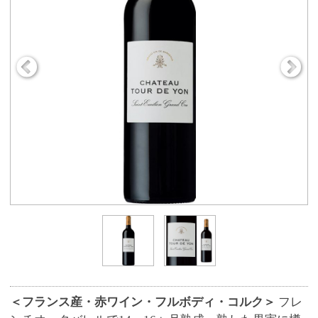
＜フランス産・赤ワイン・フルボディ・コルク＞
フレ
ンチオークバレルで14～16ヶ月熟成。熟した果実に樽
やトーストなどの複雑な香りと肉厚でエレガントな味
わいのバランスが取れたワイン。
商品番号
9133
3,400円
販売価格
(税込 3,740.
円)
00
数 量
※この商品は、数量 50 まで注文できます。
お気に入りに追加