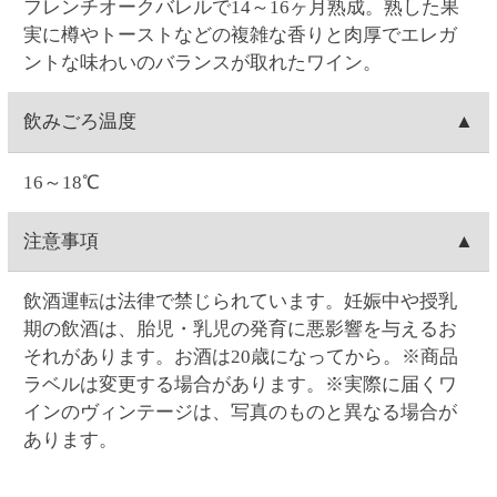
荷になります)。お届け日時指定がある場合は、お届
お客様ご自身で操作される場合は、ご注文の当日中
注文内容変更
け指定日の1週間前に出荷します。
(23:59)まで
こちら
から可能です。
Web・お電話でのご連絡の場合は、ご注文日の9:00～
お客様ご自身で操作される場合は、ご注文の当日中
配達場所・配達日時の変更
17:00まで対応可能です。
(23:59)まで
こちら
から可能です。一度キャンセルし
0時を過ぎますと出荷システムにご注文データが自動
てから再注文をお願い致します。
お客様ご自身で操作される場合は、ご注文の当日中
支払い方法
連携され出荷準備に入る為、キャンセルができませ
Web・お電話でのご連絡の場合は、ご注文日の9:00～
(23:59)まで
こちら
から可能です。一度キャンセルし
ん
17:00まで対応可能です。
てから再注文をお願い致します。
クレジットカード(1回払いのみ)、代金引換、コンビ
決済手数料
0時を過ぎますと出荷システムにご注文データが自動
Web・お電話でのご連絡の場合は、ご注文日の9:00～
ニ決済(事前決済)の3つから選択できます。
連携され出荷準備に入る為、内容変更ができませ
17:00まで対応可能です。
代金引換、コンビニ決済(事前決済)でのお支払いの場
ん。
クレジットカード
0時を過ぎますと出荷システムにご注文データが自動
合、商品代金に加え決済手数料をご負担いただきま
連携され出荷準備に入る為、配達場所・配達日時の
す(クレジットカードでのお支払いでは、決済手数料
VISA・MASTER・JCB・ダイナース・アメックスの
変更ができません。
コンビニ決済
はかかりません)。
各カードがご利用頂けます。
【代金引換の決済手数料】一律300円(税込330.00円)
クレジットカードのご利用日は、当サイトでお支払
コンビニは、セイコーマート・ファミリーマート・
賞味期限
【コンビニ決済の決済手数料】一律140円(税込154.00
い手続きを行った日付となります。お受取り日とは
ローソン・ミニストップ・デイリーヤマザキの5つか
円)
関係ありません。お引き落としはお客様とご利用カ
ら選択できます。コンビニ決済手数料はいずれも一
ワインの場合は賞味期限の表示はございません。
返品
ード会社のご契約に基づく期日となります。またキ
律140円(税込154.00円)です。
ャンセルの場合のご返金も同様、お客様とご利用カ
コンビニ決済の支払い期限はご注文翌日から5日間で
お客様のご都合による返品は原則としてお受けでき
ード会社のご契約に基づきます。
領収書の発行
す。5日間を過ぎると決済番号が削除され、自動キャ
ません。万一受け取った商品が、ご注文したものと
ンセル扱いとなります。例）8/1ご注文→8/6入金期限
異なっていた、あるいは破損・汚損など不良品であ
領収書の発行は、ログイン後に「お客様情報」の
問い合わせ先
ったなど、商品・品質に関するお問い合わせは、セ
「注文履歴」からご指定の注文を選択すると発行が
イコーマートご予約ダイヤル＜0120-51-5489＞へご
可能です。「領収書発行」をクリックして開かれる
お問い合わせはWeb問い合わせか電話にてお願い致し
連絡ください。(年末・年始を除く月～土曜日AM9:00
ウィンドウに宛名を入力後、表示される領収書を印
ます。
～PM5:00まで)
刷してください。クレジットカード決済の場合はご
●
Webお問い合わせ
（7営業日以内に入力アドレス宛