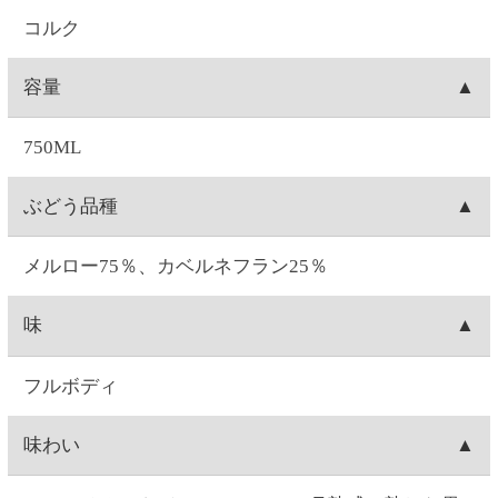
飲酒運転は法律で禁じられています。妊娠中や授乳
期の飲酒は、胎児・乳児の発育に悪影響を与えるお
それがあります。お酒は20歳になってから。※商品
ラベルは変更する場合があります。※実際に届くワ
インのヴィンテージは、写真のものと異なる場合が
あります。
ご注文について
お届け日時
お届け日付は、ご注文日の7日後～28日後の間で選択
送料
可能です。時間は1)午前中、2)14:00～16:00、3)16:00
～18:00、4)18:00～20:00、5)19:00～21:00の5つから
1箱(最大12本入り)につき、全国一律550円(10%税込
出荷元
選択できます。
605.00円)の送料が発生します。12本単位のご購入で
※コンビニ決済を選択された場合は、コンビニへの
送料無料となります。例）ワイン3本ご注文→送料
北海道札幌市にあります、セイコーマートのグルー
出荷梱包
お支払日時によってはご指定日にお届けできないこ
550円(10%税込605.00円)。ワイン15本ご注文→12本
プ会社(セイコーフレッシュフーズ)からの出荷となり
とがございます。ご了承ください。
分は送料無料。3本分は送料550円(10%税込605.00
ます。
ワインの場合、本数によって、2本箱・6本箱・12本
配送会社
円)。ワイン24本ご注文→12本単位なので送料無料。
箱の段ボールに宛名状を貼りつけて配送致します。
日本郵便「ゆうパック」にて配送致します。配送会
出荷
社は選択できません。
お届け指定日がない場合は、注文日の翌日に出荷致
キャンセル
します(日曜を除く。注文翌日が日曜の場合は月曜出