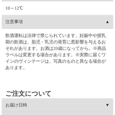
支払い方法
連携され出荷準備に入る為、キャンセルができませ
Web・お電話でのご連絡の場合は、ご注文日の9:00～
(23:59)まで
こちら
から可能です。一度キャンセルし
ん
17:00まで対応可能です。
てから再注文をお願い致します。
クレジットカード(1回払いのみ)、代金引換、コンビ
決済手数料
0時を過ぎますと出荷システムにご注文データが自動
Web・お電話でのご連絡の場合は、ご注文日の9:00～
ニ決済(事前決済)の3つから選択できます。
連携され出荷準備に入る為、内容変更ができませ
17:00まで対応可能です。
代金引換、コンビニ決済(事前決済)でのお支払いの場
ん。
クレジットカード
0時を過ぎますと出荷システムにご注文データが自動
合、商品代金に加え決済手数料をご負担いただきま
連携され出荷準備に入る為、配達場所・配達日時の
す(クレジットカードでのお支払いでは、決済手数料
VISA・MASTER・JCB・ダイナース・アメックスの
変更ができません。
コンビニ決済
はかかりません)。
各カードがご利用頂けます。
【代金引換の決済手数料】一律300円(税込330.00円)
クレジットカードのご利用日は、当サイトでお支払
コンビニは、セイコーマート・ファミリーマート・
賞味期限
【コンビニ決済の決済手数料】一律140円(税込154.00
い手続きを行った日付となります。お受取り日とは
ローソン・ミニストップ・デイリーヤマザキの5つか
円)
関係ありません。お引き落としはお客様とご利用カ
ら選択できます。コンビニ決済手数料はいずれも一
ワインの場合は賞味期限の表示はございません。
返品
ード会社のご契約に基づく期日となります。またキ
律140円(税込154.00円)です。
ャンセルの場合のご返金も同様、お客様とご利用カ
コンビニ決済の支払い期限はご注文翌日から5日間で
お客様のご都合による返品は原則としてお受けでき
ード会社のご契約に基づきます。
領収書の発行
す。5日間を過ぎると決済番号が削除され、自動キャ
ません。万一受け取った商品が、ご注文したものと
ンセル扱いとなります。例）8/1ご注文→8/6入金期限
異なっていた、あるいは破損・汚損など不良品であ
領収書の発行は、ログイン後に「お客様情報」の
問い合わせ先
ったなど、商品・品質に関するお問い合わせは、セ
「注文履歴」からご指定の注文を選択すると発行が
イコーマートご予約ダイヤル＜0120-51-5489＞へご
可能です。「領収書発行」をクリックして開かれる
お問い合わせはWeb問い合わせか電話にてお願い致し
連絡ください。(年末年始を除く月～土曜日AM9:00～
ウィンドウに宛名を入力後、表示される領収書を印
ます。
PM5:00まで)
刷してください。クレジットカード決済の場合はご
●
Webお問い合わせ
（7営業日以内に入力アドレス宛
注文の翌日から発行可能となります。コンビニ支払
にEメールにて回答いたします）
いの場合はご入金されてから発行可能となります。
●セイコーマートご予約ダイヤル 0120-51-5489（年
代引きは発行できません。
末年始を除く月～土曜日 AM9:00～PM5:00まで）
※ご入金日から4か月間発行が可能です。
ご了承ください。