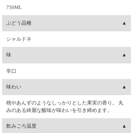
ご注文について
お届け日時
お届け日付は、ご注文日の7日後～28日後の間で選択
送料
可能です。時間は1)午前中、2)14:00～16:00、3)16:00
～18:00、4)18:00～20:00、5)19:00～21:00の5つから
1箱(最大12本入り)につき、全国一律550円(10%税込
出荷元
選択できます。
605.00円)の送料が発生します。12本単位のご購入で
※コンビニ決済を選択された場合は、コンビニへの
送料無料となります。例）ワイン3本ご注文→送料
北海道札幌市にあります、セイコーマートのグルー
出荷梱包
お支払日時によってはご指定日にお届けできないこ
550円(10%税込605.00円)。ワイン15本ご注文→12本
プ会社(セイコーフレッシュフーズ)からの出荷となり
とがございます。ご了承ください。
分は送料無料。3本分は送料550円(10%税込605.00
ます。
ワインの場合、本数によって、2本箱・6本箱・12本
配送会社
円)。ワイン24本ご注文→12本単位なので送料無料。
箱の段ボールに宛名状を貼りつけて配送致します。
日本郵便「ゆうパック」にて配送致します。配送会
出荷
社は選択できません。
お届け指定日がない場合は、注文日の翌日に出荷致
キャンセル
します(日曜を除く。注文翌日が日曜の場合は月曜出
荷になります)。お届け日時指定がある場合は、お届
お客様ご自身で操作される場合は、ご注文の当日中
注文内容変更
け指定日の1週間前に出荷します。
(23:59)まで
こちら
から可能です。
Web・お電話でのご連絡の場合は、ご注文日の9:00～
お客様ご自身で操作される場合は、ご注文の当日中
配達場所・配達日時の変更
17:00まで対応可能です。
(23:59)まで
こちら
から可能です。一度キャンセルし
0時を過ぎますと出荷システムにご注文データが自動
てから再注文をお願い致します。
お客様ご自身で操作される場合は、ご注文の当日中