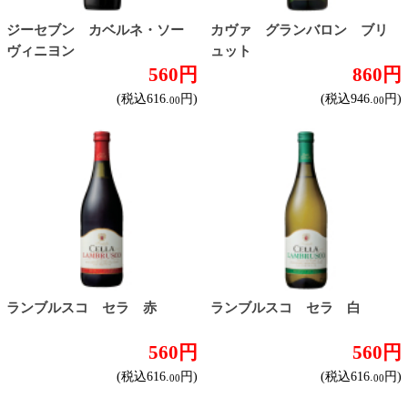
シャルドネ
メルロー
ソーヴィニヨン・ブラン
テンプラニーリョ
ピノ・ノワール
ハイクラスワイン
ご利用ガイド
オンライン専用お問い合わせ
カートを見る
新規ご利用登録
ログイン
セイコーマートHOME
当サイトについて
個人情報保護方針
©Secoma Company, Ltd. 2016 All rights reserved.
20歳未満の方の酒類の購入や、飲酒は法律で禁