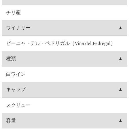
シャルドネ
味
辛口
味わい
桃やあんずのようなしっかりとした果実の香り。 丸
みのある綺麗な酸味が味わいを引き締めます。
飲みごろ温度
10～12℃
注意事項
飲酒運転は法律で禁じられています。妊娠中や授乳
期の飲酒は、胎児・乳児の発育に悪影響を与えるお
それがあります。お酒は20歳になってから。※商品
ラベルは変更する場合があります。※実際に届くワ
インのヴィンテージは、写真のものと異なる場合が
あります。