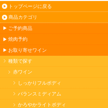
じられています。
法令に従って、20歳未満の方への酒類のご注文
はお受けできません。
また、酒類を受取に来られた方が20歳未満の場
合は、酒類のお渡しをお断りしております。
表示：スマートフォン｜
PC版
このサイトは、企業の実在証明と通信の暗号化
のため、サイバートラストの
サーバ証明書
を導
入しています。
Trusted Webシールをクリックして、検証結果を
ご確認いただけます。
カートに入れる