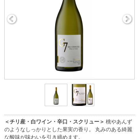
＜チリ産・白ワイン・辛口・スクリュー＞
桃やあんず
のようなしっかりとした果実の香り。 丸みのある綺麗
な酸味が味わいを引き締めます。
商品番号
9004
560円
販売価格
(税込 616.
円)
00
数 量
※この商品は、数量 50 まで注文できます。
お気に入りに追加
ワイン名