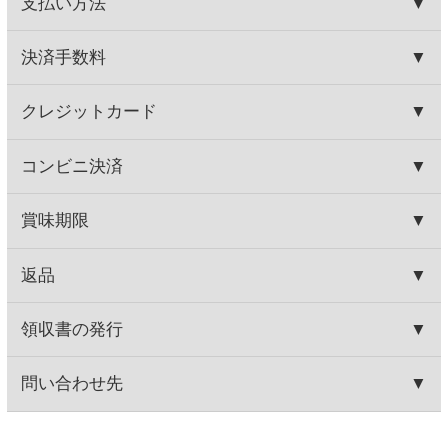
プロディコス シャルドネ
シャブリ
1,030円
2,480円
(税込1,133.
円)
(税込2,728.
円)
00
00
この商品を買った人はこんな商品
も買っています
ジーセブン カベルネ・ソー
カヴァ グランバロン ブリ
ヴィニヨン
ュット
560円
860円