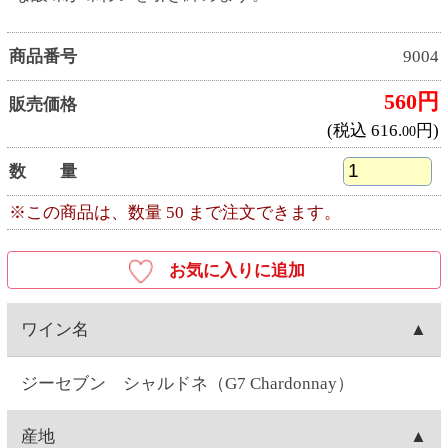
ジーセブン シャルドネ（G7 Chardonnay）
産地
チリ産
ワイナリー
ビーニャ・デル・ペドリガル（Vina del Pedregal）
種類
白ワイン
キャップ
スクリュー
容量
750ML
ぶどう品種