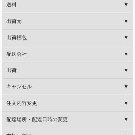
HOME
お取り寄せワイン
産地で探す
チリ産
ジーセブン シャルドネ
HOME
お取り寄せワイン
種類で探す
白ワイン
ドライな辛口
ジーセブン シャルドネ
HOME
お取り寄せワイン
ブドウ品種で探す
シャルドネ
ジーセブン シャルドネ
関連商品
ジーセブン ロゼ
ジーセブン レゼルバ ピノノワ
ール
560円
930円
(税込616.
円)
(税込1,023.
円)
00
00