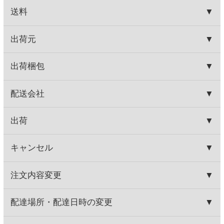
HOME
お取り寄せワイン
産地で探す
スペイン産
スラナ スパークリング ブリュット オーガニック
HOME
お取り寄せワイン
種類で探す
スパークリングワイン
すっきりやや辛口
スラナ スパークリング ブリュット オーガニック
関連商品
モヴェンド プロセッコ
フィンカ デ ザラメーニャ
980円
490円
(税込1,078.
円)
(税込539.
円)
00
00