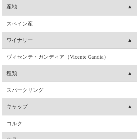
ぶどう品種
マカベオ、シャルドネ
味
辛口
味わい
柑橘のような香りの辛口。
飲みごろ温度
8～9℃
注意事項
飲酒運転は法律で禁じられています。妊娠中や授乳
期の飲酒は、胎児・乳児の発育に悪影響を与えるお
それがあります。お酒は20歳になってから。※商品
ラベルは変更する場合があります。※実際に届くワ
インのヴィンテージは、写真のものと異なる場合が