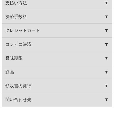
シエロ１０ ロゼ
グランバロン 赤
650円
780円
(税込715.
円)
(税込858.
円)
00
00
この商品を買った人はこんな商品
も買っています
ジーセブン カベルネ・ソー
カヴァ グランバロン ブリ
ヴィニヨン
ュット
560円
860円
(税込616.
円)
(税込946.
円)
00
00