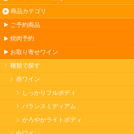
法令に従って、20歳未満の方への酒類のご注文
はお受けできません。
また、酒類を受取に来られた方が20歳未満の場
合は、酒類のお渡しをお断りしております。
表示：スマートフォン｜
PC版
このサイトは、企業の実在証明と通信の暗号化
のため、サイバートラストの
サーバ証明書
を導
入しています。
Trusted Webシールをクリックして、検証結果を
ご確認いただけます。
カートに入れる