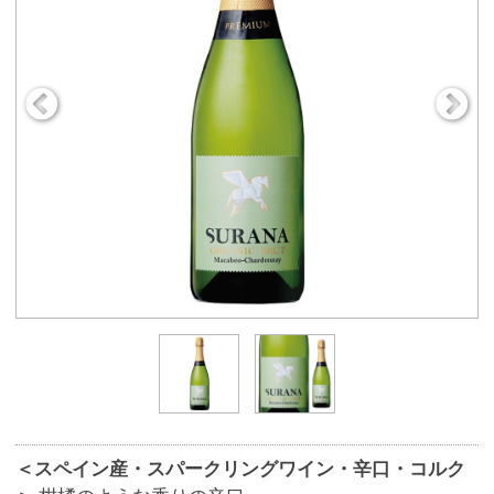
＜スペイン産・スパークリングワイン・辛口・コルク
＞
柑橘のような香りの辛口。
商品番号
9326
598円
販売価格
(税込 657.
円)
80
数 量
※この商品は、数量 50 まで注文できます。
お気に入りに追加
ワイン名