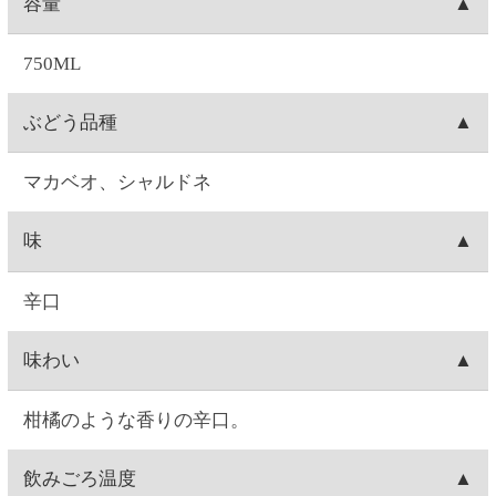
あります。
ご注文について
お届け日時
お届け日付は、ご注文日の7日後～28日後の間で選択
送料
可能です。時間は1)午前中、2)14:00～16:00、3)16:00
～18:00、4)18:00～20:00、5)19:00～21:00の5つから
1箱(最大12本入り)につき、全国一律550円(10%税込
出荷元
選択できます。
605.00円)の送料が発生します。12本単位のご購入で
※コンビニ決済を選択された場合は、コンビニへの
送料無料となります。例）ワイン3本ご注文→送料
北海道札幌市にあります、セイコーマートのグルー
出荷梱包
お支払日時によってはご指定日にお届けできないこ
550円(10%税込605.00円)。ワイン15本ご注文→12本
プ会社(セイコーフレッシュフーズ)からの出荷となり
とがございます。ご了承ください。
分は送料無料。3本分は送料550円(10%税込605.00
ます。
ワインの場合、本数によって、2本箱・6本箱・12本
配送会社
円)。ワイン24本ご注文→12本単位なので送料無料。
箱の段ボールに宛名状を貼りつけて配送致します。
日本郵便「ゆうパック」にて配送致します。配送会
出荷
社は選択できません。
お届け指定日がない場合は、注文日の翌日に出荷致
キャンセル
します(日曜を除く。注文翌日が日曜の場合は月曜出
荷になります)。お届け日時指定がある場合は、お届
お客様ご自身で操作される場合は、ご注文の当日中
注文内容変更
け指定日の1週間前に出荷します。
(23:59)まで
こちら
から可能です。
Web・お電話でのご連絡の場合は、ご注文日の9:00～
お客様ご自身で操作される場合は、ご注文の当日中
配達場所・配達日時の変更
17:00まで対応可能です。
(23:59)まで
こちら
から可能です。一度キャンセルし
0時を過ぎますと出荷システムにご注文データが自動
てから再注文をお願い致します。
お客様ご自身で操作される場合は、ご注文の当日中