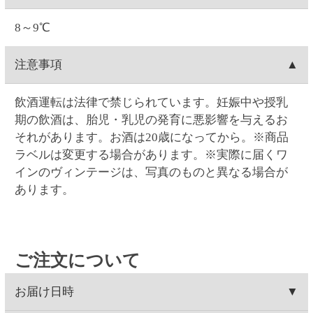
支払い方法
連携され出荷準備に入る為、キャンセルができませ
Web・お電話でのご連絡の場合は、ご注文日の9:00～
(23:59)まで
こちら
から可能です。一度キャンセルし
ん
17:00まで対応可能です。
てから再注文をお願い致します。
クレジットカード(1回払いのみ)、代金引換、コンビ
決済手数料
0時を過ぎますと出荷システムにご注文データが自動
Web・お電話でのご連絡の場合は、ご注文日の9:00～
ニ決済(事前決済)の3つから選択できます。
連携され出荷準備に入る為、内容変更ができませ
17:00まで対応可能です。
代金引換、コンビニ決済(事前決済)でのお支払いの場
ん。
クレジットカード
0時を過ぎますと出荷システムにご注文データが自動
合、商品代金に加え決済手数料をご負担いただきま
連携され出荷準備に入る為、配達場所・配達日時の
す(クレジットカードでのお支払いでは、決済手数料
VISA・MASTER・JCB・ダイナース・アメックスの
変更ができません。
コンビニ決済
はかかりません)。
各カードがご利用頂けます。
【代金引換の決済手数料】一律300円(税込330.00円)
クレジットカードのご利用日は、当サイトでお支払
コンビニは、セイコーマート・ファミリーマート・
賞味期限
【コンビニ決済の決済手数料】一律140円(税込154.00
い手続きを行った日付となります。お受取り日とは
ローソン・ミニストップ・デイリーヤマザキの5つか
円)
関係ありません。お引き落としはお客様とご利用カ
ら選択できます。コンビニ決済手数料はいずれも一
ワインの場合は賞味期限の表示はございません。
返品
ード会社のご契約に基づく期日となります。またキ
律140円(税込154.00円)です。
ャンセルの場合のご返金も同様、お客様とご利用カ
コンビニ決済の支払い期限はご注文翌日から5日間で
お客様のご都合による返品は原則としてお受けでき
ード会社のご契約に基づきます。
領収書の発行
す。5日間を過ぎると決済番号が削除され、自動キャ
ません。万一受け取った商品が、ご注文したものと
ンセル扱いとなります。例）8/1ご注文→8/6入金期限
異なっていた、あるいは破損・汚損など不良品であ
領収書の発行は、ログイン後に「お客様情報」の
問い合わせ先
ったなど、商品・品質に関するお問い合わせは、セ
「注文履歴」からご指定の注文を選択すると発行が
イコーマートご予約ダイヤル＜0120-51-5489＞へご
可能です。「領収書発行」をクリックして開かれる
お問い合わせはWeb問い合わせか電話にてお願い致し
連絡ください。(年末・年始を除く月～土曜日AM9:00
ウィンドウに宛名を入力後、表示される領収書を印
ます。
～PM5:00まで)
刷してください。クレジットカード決済の場合はご
●
Webお問い合わせ
（7営業日以内に入力アドレス宛
注文の翌日から発行可能となります。コンビニ支払
にEメールにて回答いたします）
いの場合はご入金されてから発行可能となります。
●セイコーマートご予約ダイヤル 0120-51-5489（年
代引きは発行できません。
末年始、祝日を除く月～土曜日 AM9:00～PM5:00ま
※ご入金日から4か月間発行が可能です。
で）
ご了承ください。