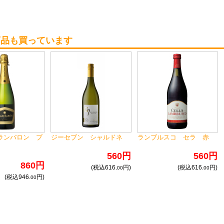
商品も買っています
ランバロン ブ
ジーセブン シャルドネ
ランブルスコ セラ 赤
560円
560円
860円
(税込616.
円)
(税込616.
円)
00
00
(税込946.
円)
00