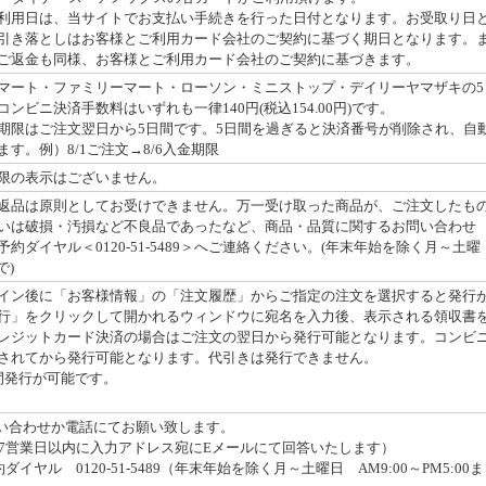
利用日は、当サイトでお支払い手続きを行った日付となります。お受取り日
引き落としはお客様とご利用カード会社のご契約に基づく期日となります。
ご返金も同様、お客様とご利用カード会社のご契約に基づきます。
マート・ファミリーマート・ローソン・ミニストップ・デイリーヤマザキの5
ンビニ決済手数料はいずれも一律140円(税込154.00円)です。
期限はご注文翌日から5日間です。5日間を過ぎると決済番号が削除され、自
す。例）8/1ご注文→8/6入金期限
限の表示はございません。
返品は原則としてお受けできません。万一受け取った商品が、ご注文したも
いは破損・汚損など不良品であったなど、商品・品質に関するお問い合わせ
約ダイヤル＜0120-51-5489＞へご連絡ください。(年末年始を除く月～土曜
で)
イン後に「お客様情報」の「注文履歴」からご指定の注文を選択すると発行
行」をクリックして開かれるウィンドウに宛名を入力後、表示される領収書
レジットカード決済の場合はご注文の翌日から発行可能となります。コンビ
されてから発行可能となります。代引きは発行できません。
間発行が可能です。
問い合わせか電話にてお願い致します。
7営業日以内に入力アドレス宛にEメールにて回答いたします）
イヤル 0120-51-5489（年末年始を除く月～土曜日 AM9:00～PM5:00ま