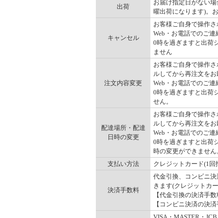
お届け指定日がない場
出荷
曜出荷になります)。
お客様ご自身で操作され
Web・お電話でのご連
キャンセル
0時を過ぎますと出荷
ません
お客様ご自身で操作され
ルしてから再注文をお
注文内容変更
Web・お電話でのご連
0時を過ぎますと出荷
せん。
お客様ご自身で操作され
ルしてから再注文をお
配達場所・配達
Web・お電話でのご連
日時の変更
0時を過ぎますと出荷
時の変更ができません
支払い方法
クレジットカード(1回
代金引換、コンビニ決
きます(クレジットカ
決済手数料
【代金引換の決済手数料】
【コンビニ決済の決済手数
VISA・MASTER