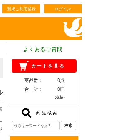
新規ご利用登録
ログイン
よくあるご質問
カートを見る
商品数：
0点
合 計：
0円
ル
(税抜)
賞
商品検索
ー
タ