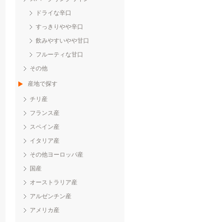
ドライな辛口
すっきりやや辛口
飲みやすいやや甘口
フルーティな甘口
その他
産地で探す
チリ産
フランス産
スペイン産
イタリア産
その他ヨーロッパ産
国産
オーストラリア産
アルゼンチン産
アメリカ産