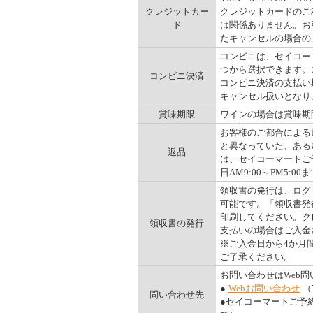
クレジットカー
クレジットカードのご
ド
は関係ありません。お
たキャンセルの場合の
コンビニは、セイコー
つから選択できます。コ
コンビニ決済
コンビニ決済の支払い
キャンセル扱いとなりま
賞味期限
ワインの場合は賞味期
お客様のご都合による
と異なっていた、ある
返品
は、セイコーマートご予
日AM9:00～PM5:00ま
領収書の発行は、ログ
可能です。「領収書発
印刷してください。ク
領収書の発行
支払いの場合はご入金
※ご入金日から4か月
ご了承ください。
お問い合わせはWeb
●
Webお問い合わせ
（
問い合わせ先
●セイコーマートご予約ダ