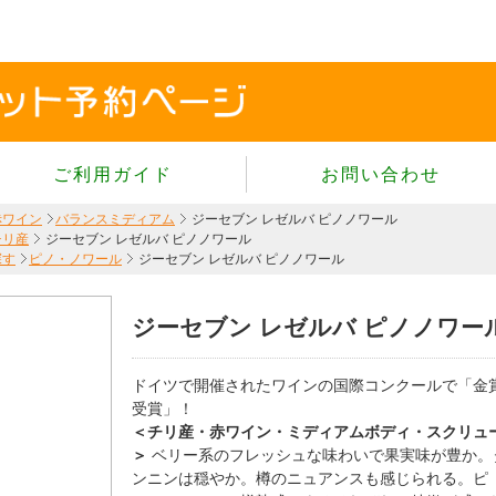
ご利用ガイド
お問い合わせ
当サイトについて
赤ワイン
バランスミディアム
ジーセブン レゼルバ ピノノワール
チリ産
ジーセブン レゼルバ ピノノワール
個人情報保護方針
探す
ピノ・ノワール
ジーセブン レゼルバ ピノノワール
サイトのご利用規約
商品のご注文方法
ジーセブン レゼルバ ピノノワー
ご注文の確認・キャンセル
特定商取引法に基づく表示
ドイツで開催されたワインの国際コンクールで「金
受賞」！
よくあるご質問
＜チリ産・赤ワイン・ミディアムボディ・スクリュ
＞
ベリー系のフレッシュな味わいで果実味が豊か。
ンニンは穏やか。樽のニュアンスも感じられる。ピ