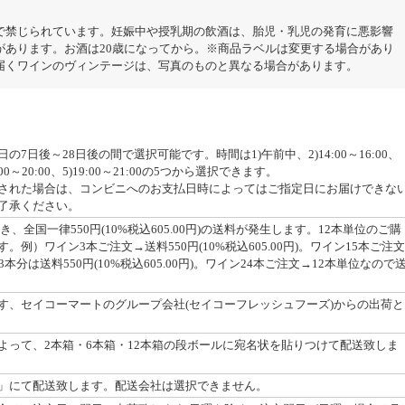
で禁じられています。妊娠中や授乳期の飲酒は、胎児・乳児の発育に悪影響
があります。お酒は20歳になってから。※商品ラベルは変更する場合があり
届くワインのヴィンテージは、写真のものと異なる場合があります。
7日後～28日後の間で選択可能です。時間は1)午前中、2)14:00～16:00、
18:00～20:00、5)19:00～21:00の5つから選択できます。
された場合は、コンビニへのお支払日時によってはご指定日にお届けできな
了承ください。
つき、全国一律550円(10%税込605.00円)の送料が発生します。12本単位のご購
例）ワイン3本ご注文→送料550円(10%税込605.00円)。ワイン15本ご注文
本分は送料550円(10%税込605.00円)。ワイン24本ご注文→12本単位なので
す、セイコーマートのグループ会社(セイコーフレッシュフーズ)からの出荷と
よって、2本箱・6本箱・12本箱の段ボールに宛名状を貼りつけて配送致しま
」にて配送致します。配送会社は選択できません。