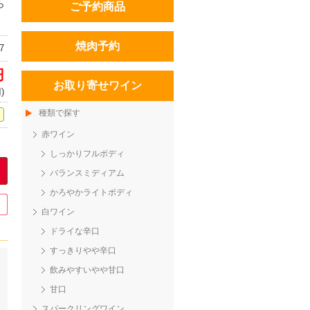
ら
ご予約商品
焼肉予約
7
円
お取り寄せワイン
)
種類で探す
赤ワイン
しっかりフルボディ
バランスミディアム
かろやかライトボディ
白ワイン
ドライな辛口
すっきりやや辛口
飲みやすいやや甘口
甘口
スパークリングワイン