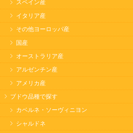
セイコーマートHOME
当サイトについて
個人情報保護方針
©Secoma Company, Ltd. 2016 All rights reserved.
20歳未満の方の酒類の購入や、飲酒は法律で禁
じられています。
法令に従って、20歳未満の方への酒類のご注文
はお受けできません。
また、酒類を受取に来られた方が20歳未満の場
合は、酒類のお渡しをお断りしております。
表示：スマートフォン｜
PC版
このサイトは、企業の実在証明と通信の暗号化
のため、サイバートラストの
サーバ証明書
を導
入しています。