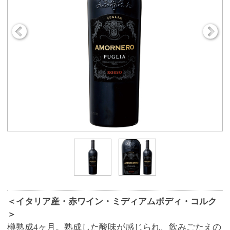
＜イタリア産・赤ワイン・ミディアムボディ・コルク
＞
樽熟成4ヶ月。熟成した酸味が感じられ、飲みごたえの
ある味わい。
商品番号
9350
800円
販売価格
(税込 880.
円)
00
数 量
※この商品は、数量 50 まで注文できます。
お気に入りに追加
ワイン名