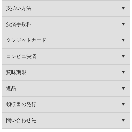
シャトー レ ロック デ プレザ
ガルディアデイモリ ビアン
ンス
コ テッレ シチリアーネ
700円
550円
(税込770.
円)
(税込605.
円)
00
00
この商品を買った人はこんな商品
も買っています
ジーセブン カベルネ・ソー
カヴァ グランバロン ブリ
ヴィニヨン
ュット
560円
860円
(税込616.
円)
(税込946.
円)
00
00