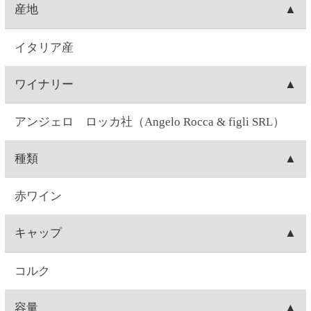
ぶどう品種
ネグロアマーロ70%、プリミティーヴォ30%
味
ミディアムボディ
味わい
カシスやブルーベリーのような香り。タンニン控え
めで果実味しっかり。
飲みごろ温度
18～22℃
注意事項
飲酒運転は法律で禁じられています。妊娠中や授乳
期の飲酒は、胎児・乳児の発育に悪影響を与えるお
それがあります。お酒は20歳になってから。※商品
ラベルは変更する場合があります。※実際に届くワ
インのヴィンテージは、写真のものと異なる場合が