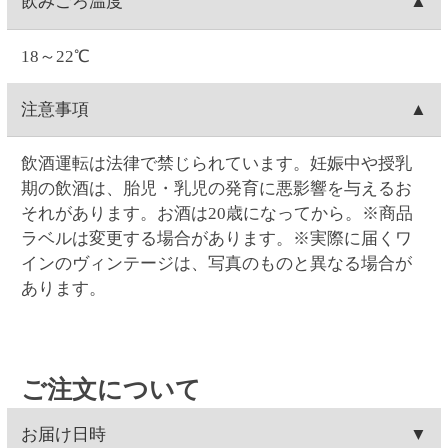
0時を過ぎますと出荷システムにご注文データが自動
てから再注文をお願い致します。
お客様ご自身で操作される場合は、ご注文の当日中
支払い方法
連携され出荷準備に入る為、キャンセルができませ
Web・お電話でのご連絡の場合は、ご注文日の9:00～
(23:59)まで
こちら
から可能です。一度キャンセルし
ん
17:00まで対応可能です。
てから再注文をお願い致します。
クレジットカード(1回払いのみ)、代金引換、コンビ
決済手数料
0時を過ぎますと出荷システムにご注文データが自動
Web・お電話でのご連絡の場合は、ご注文日の9:00～
ニ決済(事前決済)の3つから選択できます。
連携され出荷準備に入る為、内容変更ができませ
17:00まで対応可能です。
代金引換、コンビニ決済(事前決済)でのお支払いの場
ん。
クレジットカード
0時を過ぎますと出荷システムにご注文データが自動
合、商品代金に加え決済手数料をご負担いただきま
連携され出荷準備に入る為、配達場所・配達日時の
す(クレジットカードでのお支払いでは、決済手数料
VISA・MASTER・JCB・ダイナース・アメックスの
変更ができません。
コンビニ決済
はかかりません)。
各カードがご利用頂けます。
【代金引換の決済手数料】一律300円(税込330.00円)
クレジットカードのご利用日は、当サイトでお支払
コンビニは、セイコーマート・ファミリーマート・
賞味期限
【コンビニ決済の決済手数料】一律140円(税込154.00
い手続きを行った日付となります。お受取り日とは
ローソン・ミニストップ・デイリーヤマザキの5つか
円)
関係ありません。お引き落としはお客様とご利用カ
ら選択できます。コンビニ決済手数料はいずれも一
ワインの場合は賞味期限の表示はございません。
返品
ード会社のご契約に基づく期日となります。またキ
律140円(税込154.00円)です。
ャンセルの場合のご返金も同様、お客様とご利用カ
コンビニ決済の支払い期限はご注文翌日から5日間で
お客様のご都合による返品は原則としてお受けでき
ード会社のご契約に基づきます。
領収書の発行
す。5日間を過ぎると決済番号が削除され、自動キャ
ません。万一受け取った商品が、ご注文したものと
ンセル扱いとなります。例）8/1ご注文→8/6入金期限
異なっていた、あるいは破損・汚損など不良品であ
領収書の発行は、ログイン後に「お客様情報」の
問い合わせ先
ったなど、商品・品質に関するお問い合わせは、セ
「注文履歴」からご指定の注文を選択すると発行が
イコーマートご予約ダイヤル＜0120-51-5489＞へご
可能です。「領収書発行」をクリックして開かれる
お問い合わせはWeb問い合わせか電話にてお願い致し
連絡ください。(年末年始を除く月～土曜日AM9:00～
ウィンドウに宛名を入力後、表示される領収書を印
ます。
PM5:00まで)
刷してください。クレジットカード決済の場合はご
●
Webお問い合わせ
（7営業日以内に入力アドレス宛
注文の翌日から発行可能となります。コンビニ支払
にEメールにて回答いたします）
いの場合はご入金されてから発行可能となります。
●セイコーマートご予約ダイヤル 0120-51-5489（年
代引きは発行できません。
末年始を除く月～土曜日 AM9:00～PM5:00まで）
※ご入金日から4か月間発行が可能です。
ご了承ください。