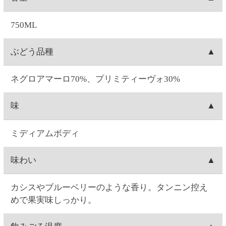
あります。
ご注文について
お届け日時
お届け日付は、ご注文日の7日後～28日後の間で選択
送料
可能です。時間は1)午前中、2)14:00～16:00、3)16:00
～18:00、4)18:00～20:00、5)19:00～21:00の5つから
1箱(最大12本入り)につき、全国一律550円(10%税込
出荷元
選択できます。
605.00円)の送料が発生します。12本単位のご購入で
※コンビニ決済を選択された場合は、コンビニへの
送料無料となります。例）ワイン3本ご注文→送料
北海道札幌市にあります、セイコーマートのグルー
出荷梱包
お支払日時によってはご指定日にお届けできないこ
550円(10%税込605.00円)。ワイン15本ご注文→12本
プ会社(セイコーフレッシュフーズ)からの出荷となり
とがございます。ご了承ください。
分は送料無料。3本分は送料550円(10%税込605.00
ます。
ワインの場合、本数によって、2本箱・6本箱・12本
配送会社
円)。ワイン24本ご注文→12本単位なので送料無料。
箱の段ボールに宛名状を貼りつけて配送致します。
日本郵便「ゆうパック」にて配送致します。配送会
出荷
社は選択できません。
お届け指定日がない場合は、注文日の翌日に出荷致
キャンセル
します(日曜を除く。注文翌日が日曜の場合は月曜出
荷になります)。お届け日時指定がある場合は、お届
お客様ご自身で操作される場合は、ご注文の当日中
注文内容変更
け指定日の1週間前に出荷します。
(23:59)まで
こちら
から可能です。
Web・お電話でのご連絡の場合は、ご注文日の9:00～
お客様ご自身で操作される場合は、ご注文の当日中
配達場所・配達日時の変更
17:00まで対応可能です。
(23:59)まで
こちら
から可能です。一度キャンセルし