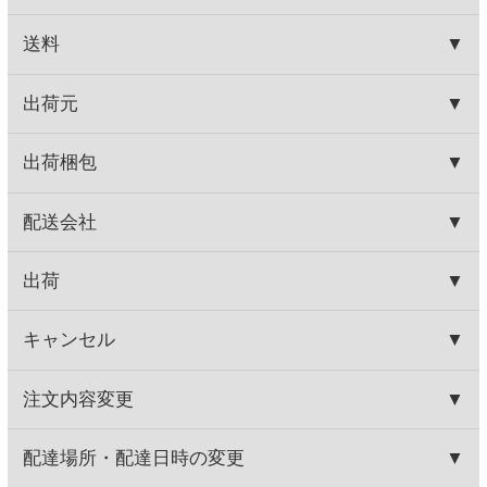
HOME
お取り寄せワイン
種類で探す
赤ワイン
バランスミディアム
アモルネロ ロッソ
HOME
お取り寄せワイン
産地で探す
イタリア産
アモルネロ ロッソ
関連商品
ランブルスコ セラ 赤
シエロ１０ ロゼ
560円
650円
(税込616.
円)
(税込715.
円)
00
00