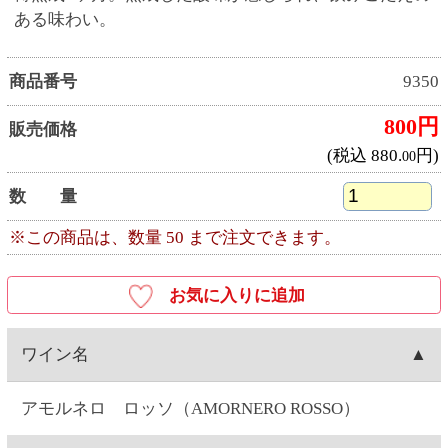
アモルネロ ロッソ（AMORNERO ROSSO）
産地
イタリア産
ワイナリー
アンジェロ ロッカ社（Angelo Rocca & figli SRL）
種類
赤ワイン
キャップ
コルク
容量
750ML