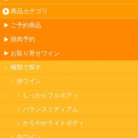
法令に従って、20歳未満の方への酒類のご注文
はお受けできません。
また、酒類を受取に来られた方が20歳未満の場
合は、酒類のお渡しをお断りしております。
表示：スマートフォン｜
PC版
このサイトは、企業の実在証明と通信の暗号化
のため、サイバートラストの
サーバ証明書
を導
入しています。
Trusted Webシールをクリックして、検証結果を
ご確認いただけます。
カートに入れる