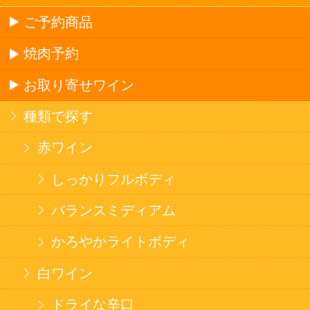
また、酒類を受取に来られた方が20歳未満の場
合は、酒類のお渡しをお断りしております。
表示：スマートフォン｜
PC版
このサイトは、企業の実在証明と通信の暗号化
のため、サイバートラストの
サーバ証明書
を導
入しています。
Trusted Webシールをクリックして、検証結果を
ご確認いただけます。
カートに入れる