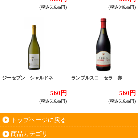
ソーヴィニヨン・ブラン
テンプラニーリョ
ピノ・ノワール
ハイクラスワイン
ご利用ガイド
オンライン専用お問い合わせ
カートを見る
新規ご利用登録
ログイン
セイコーマートHOME
当サイトについて
個人情報保護方針
©Secoma Company, Ltd. 2016 All rights reserved.
20歳未満の方の酒類の購入や、飲酒は法律で禁
じられています。
法令に従って、20歳未満の方への酒類のご注文
はお受けできません。