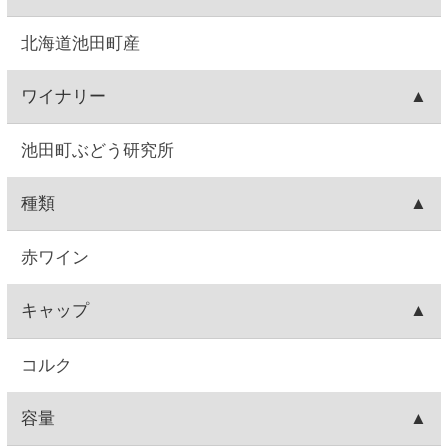
輸入ワイン、国産ブドウ
味
ミディアムボディ
味わい
酸味とブーケのバランスがよく、安定した味わい。
飲みごろ温度
-
注意事項
飲酒運転は法律で禁じられています。妊娠中や授乳
期の飲酒は、胎児・乳児の発育に悪影響を与えるお
それがあります。お酒は20歳になってから。※商品
ラベルは変更する場合があります。※実際に届くワ
インのヴィンテージは、写真のものと異なる場合が
あります。