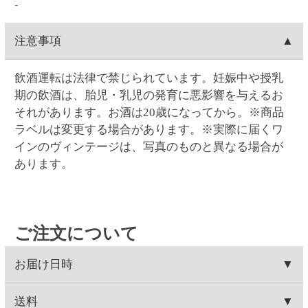
ん
17:00まで対応可能です。
てから再注文をお願い致します。
クレジットカード(1回払いのみ)、代金引換、コンビ
決済手数料
0時を過ぎますと出荷システムにご注文データが自動
Web・お電話でのご連絡の場合は、ご注文日の9:00～
ニ決済(事前決済)の3つから選択できます。
連携され出荷準備に入る為、内容変更ができませ
17:00まで対応可能です。
代金引換、コンビニ決済(事前決済)でのお支払いの場
ん。
クレジットカード
0時を過ぎますと出荷システムにご注文データが自動
合、商品代金に加え決済手数料をご負担いただきま
連携され出荷準備に入る為、配達場所・配達日時の
す(クレジットカードでのお支払いでは、決済手数料
VISA・MASTER・JCB・ダイナース・アメックスの
変更ができません。
コンビニ決済
はかかりません)。
各カードがご利用頂けます。
【代金引換の決済手数料】一律300円(税込330.00円)
クレジットカードのご利用日は、当サイトでお支払
コンビニは、セイコーマート・ファミリーマート・
賞味期限
【コンビニ決済の決済手数料】一律140円(税込154.00
い手続きを行った日付となります。お受取り日とは
ローソン・ミニストップ・デイリーヤマザキの5つか
円)
関係ありません。お引き落としはお客様とご利用カ
ら選択できます。コンビニ決済手数料はいずれも一
ワインの場合は賞味期限の表示はございません。
返品
ード会社のご契約に基づく期日となります。またキ
律140円(税込154.00円)です。
ャンセルの場合のご返金も同様、お客様とご利用カ
コンビニ決済の支払い期限はご注文翌日から5日間で
お客様のご都合による返品は原則としてお受けでき
ード会社のご契約に基づきます。
領収書の発行
す。5日間を過ぎると決済番号が削除され、自動キャ
ません。万一受け取った商品が、ご注文したものと
ンセル扱いとなります。例）8/1ご注文→8/6入金期限
異なっていた、あるいは破損・汚損など不良品であ
領収書の発行は、ログイン後に「お客様情報」の
問い合わせ先
ったなど、商品・品質に関するお問い合わせは、セ
「注文履歴」からご指定の注文を選択すると発行が
イコーマートご予約ダイヤル＜0120-51-5489＞へご
可能です。「領収書発行」をクリックして開かれる
お問い合わせはWeb問い合わせか電話にてお願い致し
連絡ください。(年末・年始を除く月～土曜日AM9:00
ウィンドウに宛名を入力後、表示される領収書を印
ます。
～PM5:00まで)
刷してください。クレジットカード決済の場合はご
●
Webお問い合わせ
（7営業日以内に入力アドレス宛
注文の翌日から発行可能となります。コンビニ支払
にEメールにて回答いたします）
いの場合はご入金されてから発行可能となります。
●セイコーマートご予約ダイヤル 0120-51-5489（年
代引きは発行できません。
末年始、祝日を除く月～土曜日 AM9:00～PM5:00ま
※ご入金日から4か月間発行が可能です。
で）
ご了承ください。