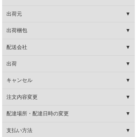
HOME
お取り寄せワイン
種類で探す
赤ワイン
バランスミディアム
トカップ 赤
HOME
お取り寄せワイン
産地で探す
国産
トカップ 赤
関連商品
十勝ワイン 町民用ロゼ
セップ デュ シュッド ピノノ
ワール
1,150円
800円
(税込1,265.
円)
(税込880.
円)
00
00