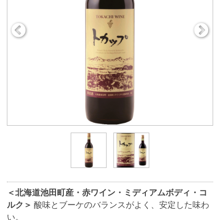
＜北海道池田町産・赤ワイン・ミディアムボディ・コ
ルク＞
酸味とブーケのバランスがよく、安定した味わ
い。
商品番号
9054
1,150円
販売価格
(税込 1,265.
円)
00
数 量
※この商品は、数量 50 まで注文できます。
お気に入りに追加
ワイン名