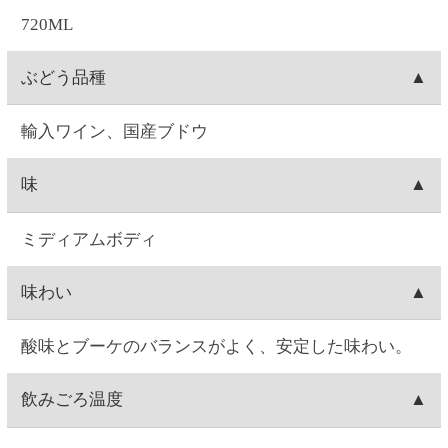
ご注文について
お届け日時
お届け日付は、ご注文日の7日後～28日後の間で選択
送料
可能です。時間は1)午前中、2)14:00～16:00、3)16:00
～18:00、4)18:00～20:00、5)19:00～21:00の5つから
1箱(最大12本入り)につき、全国一律550円(10%税込
出荷元
選択できます。
605.00円)の送料が発生します。12本単位のご購入で
※コンビニ決済を選択された場合は、コンビニへの
送料無料となります。例）ワイン3本ご注文→送料
北海道札幌市にあります、セイコーマートのグルー
出荷梱包
お支払日時によってはご指定日にお届けできないこ
550円(10%税込605.00円)。ワイン15本ご注文→12本
プ会社(セイコーフレッシュフーズ)からの出荷となり
とがございます。ご了承ください。
分は送料無料。3本分は送料550円(10%税込605.00
ます。
ワインの場合、本数によって、2本箱・6本箱・12本
配送会社
円)。ワイン24本ご注文→12本単位なので送料無料。
箱の段ボールに宛名状を貼りつけて配送致します。
日本郵便「ゆうパック」にて配送致します。配送会
出荷
社は選択できません。
お届け指定日がない場合は、注文日の翌日に出荷致
キャンセル
します(日曜を除く。注文翌日が日曜の場合は月曜出
荷になります)。お届け日時指定がある場合は、お届
お客様ご自身で操作される場合は、ご注文の当日中
注文内容変更
け指定日の1週間前に出荷します。
(23:59)まで
こちら
から可能です。
Web・お電話でのご連絡の場合は、ご注文日の9:00～
お客様ご自身で操作される場合は、ご注文の当日中
配達場所・配達日時の変更
17:00まで対応可能です。
(23:59)まで
こちら
から可能です。一度キャンセルし
0時を過ぎますと出荷システムにご注文データが自動
てから再注文をお願い致します。
お客様ご自身で操作される場合は、ご注文の当日中
支払い方法
連携され出荷準備に入る為、キャンセルができませ
Web・お電話でのご連絡の場合は、ご注文日の9:00～
(23:59)まで
こちら
から可能です。一度キャンセルし