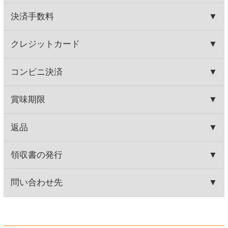
テヌータ ヴァッレ デッ
十勝ワイン 山幸
レ フェルレ
2,980円
2,900円
(税込3,278.
円)
(税込3,190.
円)
00
00
この商品を買った人はこんな商品
も買っています
ジーセブン カベルネ・ソー
カヴァ グランバロン ブリ
ヴィニヨン
ュット
560円
860円
(税込616.
円)
(税込946.
円)
00
00