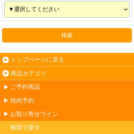
お取り寄せワイン
種類で探す
産地で探す
ブドウ品種で探す
ハイクラスワイン
ご利用ガイド
オンライン専用お問い合わせ
カートを見る
新規ご利用登録
ログイン
セイコーマートHOME
当サイトについて
個人情報保護方針
©Secoma Company, Ltd. 2016 All rights reserved.
20歳未満の方の酒類の購入や、飲酒は法律で禁
じられています。