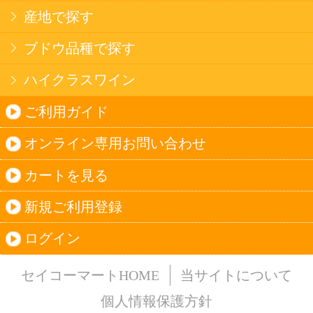
法令に従って、20歳未満の方への酒類のご注文
はお受けできません。
また、酒類を受取に来られた方が20歳未満の場
合は、酒類のお渡しをお断りしております。
表示：スマートフォン｜
PC版
このサイトは、企業の実在証明と通信の暗号化
のため、サイバートラストの
サーバ証明書
を導
入しています。
Trusted Webシールをクリックして、検証結果を
ご確認いただけます。