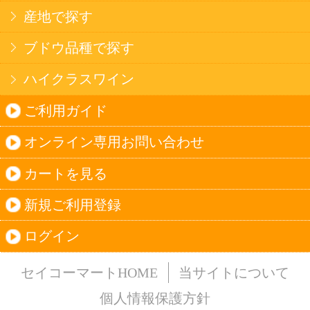
法令に従って、20歳未満の方への酒類のご注文
はお受けできません。
また、酒類を受取に来られた方が20歳未満の場
合は、酒類のお渡しをお断りしております。
表示：スマートフォン｜
PC版
このサイトは、企業の実在証明と通信の暗号化
のため、サイバートラストの
サーバ証明書
を導
入しています。
Trusted Webシールをクリックして、検証結果を
ご確認いただけます。