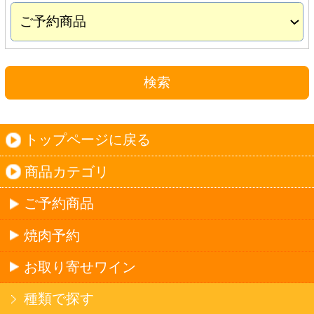
お取り寄せワイン
種類で探す
産地で探す
ブドウ品種で探す
ハイクラスワイン
ご利用ガイド
オンライン専用お問い合わせ
カートを見る
新規ご利用登録
ログイン
セイコーマートHOME
当サイトについて
個人情報保護方針
©Secoma Company, Ltd. 2016 All rights reserved.
20歳未満の方の酒類の購入や、飲酒は法律で禁
じられています。